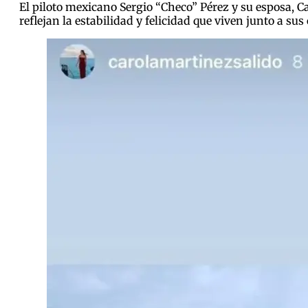
El piloto mexicano Sergio “Checo” Pérez y su esposa, C
reflejan la estabilidad y felicidad que viven junto a sus 