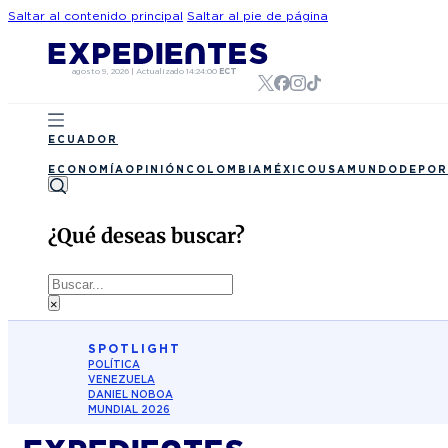
Saltar al contenido principal
Saltar al pie de página
agosto 9, 2026
|
Actualizado
14:24:00
ECT
ECUADOR
ECONOMÍA
OPINIÓN
COLOMBIA
MÉXICO
USA
MUNDO
DEPOR
¿Qué deseas buscar?
Buscar
×
SPOTLIGHT
POLÍTICA
VENEZUELA
DANIEL NOBOA
MUNDIAL 2026