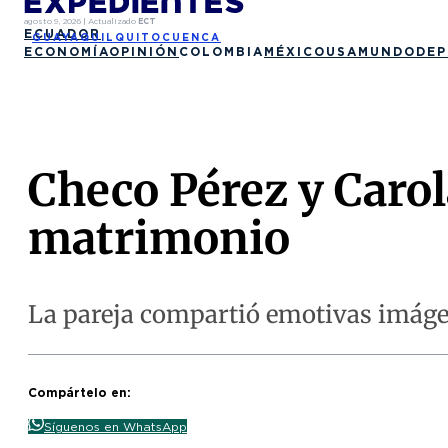
agosto 9, 2026
|
Actualizado
ECT
ECUADOR
GUAYAQUIL
QUITO
CUENCA
ECONOMÍA
OPINIÓN
COLOMBIA
MÉXICO
USA
MUNDO
DEP
Checo Pérez y Caro
matrimonio
La pareja compartió emotivas imáge
Compártelo en:
Síguenos en WhatsApp