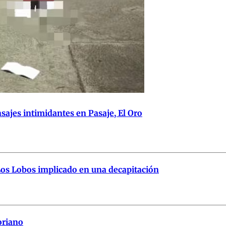
jes intimidantes en Pasaje, El Oro
e Los Lobos implicado en una decapitación
toriano