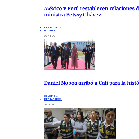
México y Perú restablecen relaciones di
ministra Betssy Chávez
DESTACADOS
MUNDO
09:44 ECT
Daniel Noboa arribó a Cali para la hist
COLOMBIA
DESTACADOS
09:40 ECT