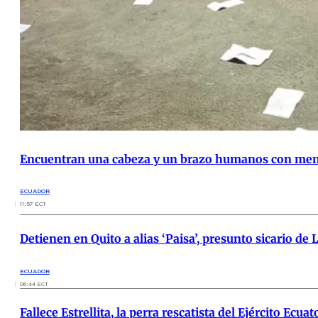
Encuentran una cabeza y un brazo humanos con mensa
ECUADOR
11:57 ECT
Detienen en Quito a alias ‘Paisa’, presunto sicario d
ECUADOR
06:44 ECT
Fallece Estrellita, la perra rescatista del Ejército Ecua