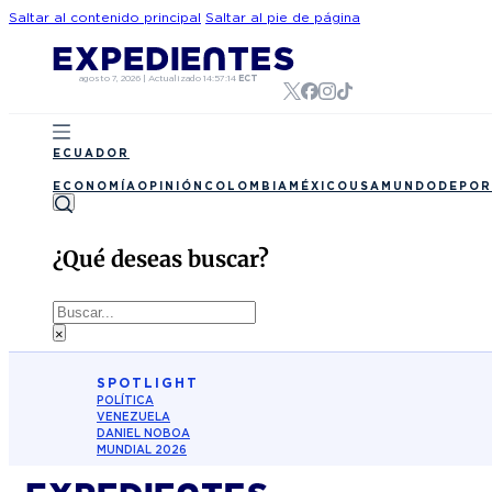
Saltar al contenido principal
Saltar al pie de página
agosto 7, 2026
|
Actualizado
14:57:14
ECT
ECUADOR
ECONOMÍA
OPINIÓN
COLOMBIA
MÉXICO
USA
MUNDO
DEPOR
¿Qué deseas buscar?
Buscar
×
SPOTLIGHT
POLÍTICA
VENEZUELA
DANIEL NOBOA
MUNDIAL 2026