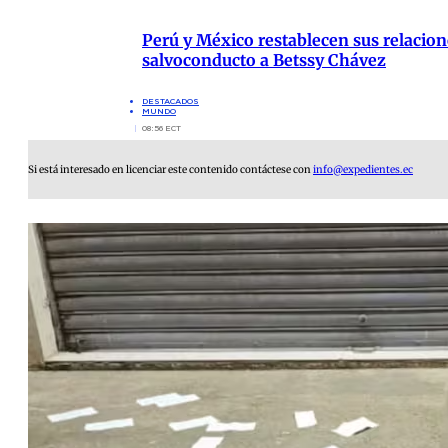
Perú y México restablecen sus relacion
salvoconducto a Betssy Chávez
DESTACADOS
MUNDO
08:56 ECT
Si está interesado en licenciar este contenido contáctese con
info@expedientes.ec