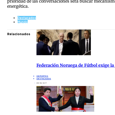
prioridad de las conversaciones será buscar mecanismo
energética.
Destacados
Mundo
Relacionados
Federación Noruega de Fútbol exige la
DEPORTES
DESTACADOS
09:52 ECT