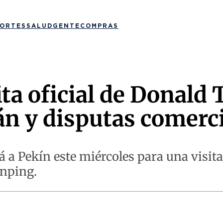
ORTES
SALUD
GENTE
COMPRAS
ta oficial de Donald
rán y disputas comerc
a Pekín este miércoles para una visita 
inping.