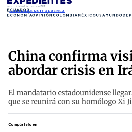
agosto 7, 2026
|
Actualizado
ECT
ECUADOR
GUAYAQUIL
QUITO
CUENCA
ECONOMÍA
OPINIÓN
COLOMBIA
MÉXICO
USA
MUNDO
DEP
China confirma visi
abordar crisis en I
El mandatario estadounidense llegará 
que se reunirá con su homólogo Xi J
Compártelo en: