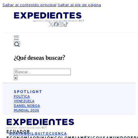
Saltar al contenido principal
Saltar al pie de página
agosto 9, 2026
|
Actualizado
06:28:07
ECT
¿Qué deseas buscar?
Buscar
×
SPOTLIGHT
POLÍTICA
VENEZUELA
DANIEL NOBOA
MUNDIAL 2026
agosto 9, 2026
|
Actualizado
ECT
ECUADOR
GUAYAQUIL
QUITO
CUENCA
ECONOMÍA
OPINIÓN
COLOMBIA
MÉXICO
USA
MUNDO
DEP