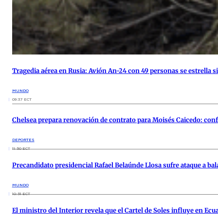
Tragedia aérea en Rusia: Avión An-24 con 49 personas se estrella s
MUNDO
09:37 ECT
Chelsea prepara renovación de contrato para Moisés Caicedo: conf
DEPORTES
11:50 ECT
Precandidato presidencial Rafael Belaúnde Llosa sufre ataque a ba
MUNDO
10:51 ECT
El ministro del Interior revela que el Cartel de Soles influye en Ecu