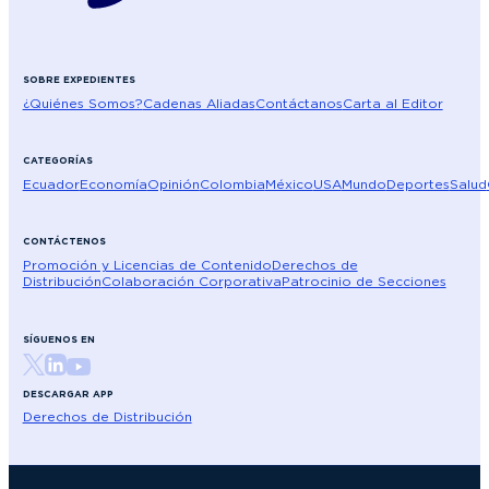
SOBRE EXPEDIENTES
¿Quiénes Somos?
Cadenas Aliadas
Contáctanos
Carta al Editor
CATEGORÍAS
Ecuador
Economía
Opinión
Colombia
México
USA
Mundo
Deportes
Salud
CONTÁCTENOS
Promoción y Licencias de Contenido
Derechos de
Distribución
Colaboración Corporativa
Patrocinio de Secciones
SÍGUENOS EN
DESCARGAR APP
Derechos de Distribución