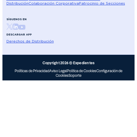
Distribución
Colaboración Corporativa
Patrocinio de Secciones
SÍGUENOS EN
DESCARGAR APP
Derechos de Distribución
Copyright 2026 © Expedientes
Políticas de Privacidad
Aviso Legal
Política de Cookies
Configuración de
Cookies
Soporte