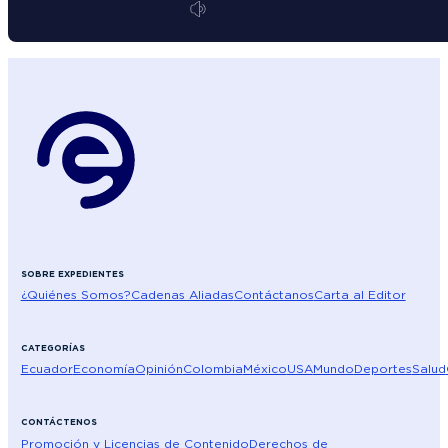
SOBRE EXPEDIENTES
¿Quiénes Somos?
Cadenas Aliadas
Contáctanos
Carta al Editor
CATEGORÍAS
Ecuador
Economía
Opinión
Colombia
México
USA
Mundo
Deportes
Salud
CONTÁCTENOS
Promoción y Licencias de Contenido
Derechos de