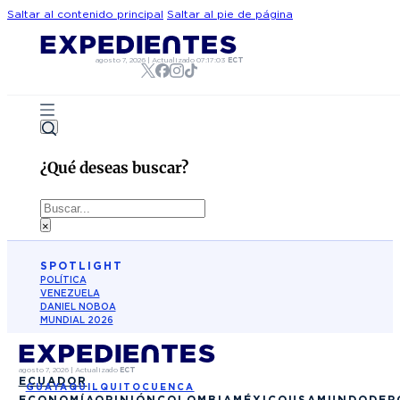
Saltar al contenido principal
Saltar al pie de página
agosto 7, 2026
|
Actualizado
07:17:03
ECT
¿Qué deseas buscar?
Buscar
×
SPOTLIGHT
POLÍTICA
VENEZUELA
DANIEL NOBOA
MUNDIAL 2026
agosto 7, 2026
|
Actualizado
ECT
ECUADOR
GUAYAQUIL
QUITO
CUENCA
ECONOMÍA
OPINIÓN
COLOMBIA
MÉXICO
USA
MUNDO
DEP