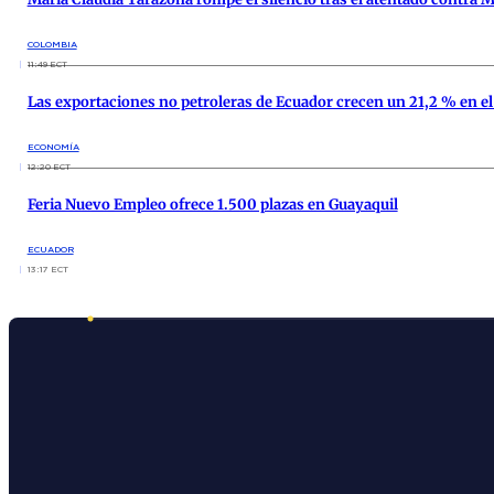
COLOMBIA
11:49 ECT
Las exportaciones no petroleras de Ecuador crecen un 21,2 % en e
ECONOMÍA
12:20 ECT
Feria Nuevo Empleo ofrece 1.500 plazas en Guayaquil
ECUADOR
13:17 ECT