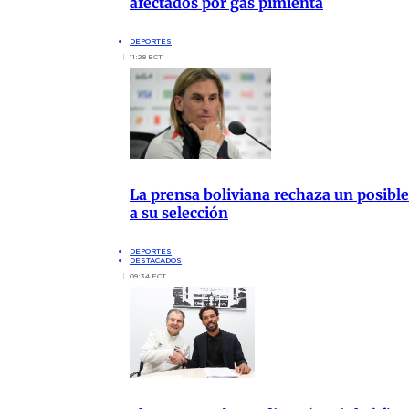
afectados por gas pimienta
DEPORTES
11:28 ECT
La prensa boliviana rechaza un posible 
a su selección
DEPORTES
DESTACADOS
09:34 ECT