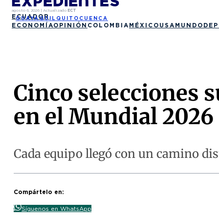
agosto 6, 2026
|
Actualizado
ECT
ECUADOR
GUAYAQUIL
QUITO
CUENCA
ECONOMÍA
OPINIÓN
COLOMBIA
MÉXICO
USA
MUNDO
DEP
Cinco selecciones 
en el Mundial 2026
Cada equipo llegó con un camino disti
Compártelo en:
Síguenos en WhatsApp