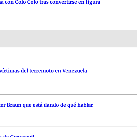
a con Colo Colo tras convertirse en figura
 víctimas del terremoto en Venezuela
er Braun que está dando de qué hablar
to de Guayaquil