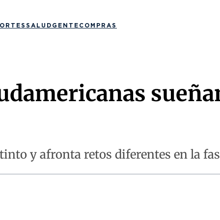
ORTES
SALUD
GENTE
COMPRAS
sudamericanas sueñan
nto y afronta retos diferentes en la fas