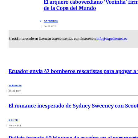
El arquero caboverdiano ‘Vozinha’ firm
de la Copa del Mundo
DEPORTES
06:52 ECT
Si está interesado en licenciar este contenido contáctese con
info@expedientes.ec
Ecuador envía 47 bomberos rescatistas para apoyar a
ECUADOR
09:52 ECT
El romance inesperado de Sydney Sweeney con Scoot
GENTE
20:25 ECT
Policía incauta 60 bloques de cocaína en el aeropuer