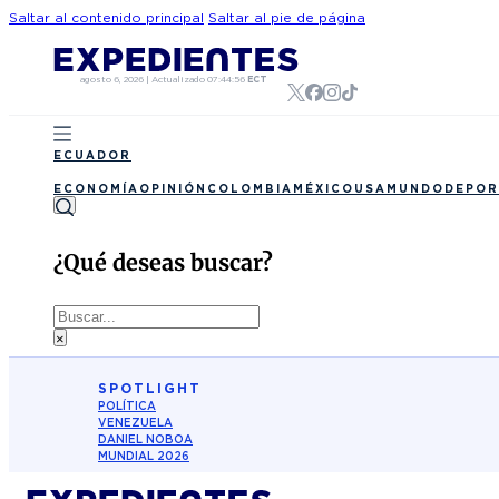
Saltar al contenido principal
Saltar al pie de página
agosto 6, 2026
|
Actualizado
07:44:56
ECT
ECUADOR
ECONOMÍA
OPINIÓN
COLOMBIA
MÉXICO
USA
MUNDO
DEPOR
¿Qué deseas buscar?
Buscar
×
SPOTLIGHT
POLÍTICA
VENEZUELA
DANIEL NOBOA
MUNDIAL 2026