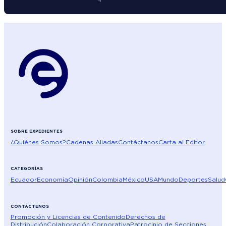
SOBRE EXPEDIENTES
¿Quiénes Somos?
Cadenas Aliadas
Contáctanos
Carta al Editor
CATEGORÍAS
Ecuador
Economía
Opinión
Colombia
México
USA
Mundo
Deportes
Salud
CONTÁCTENOS
Promoción y Licencias de Contenido
Derechos de
Distribución
Colaboración Corporativa
Patrocinio de Secciones