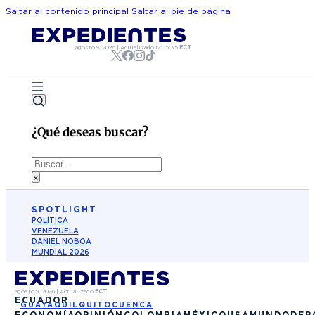
Saltar al contenido principal
Saltar al pie de página
agosto 9, 2026
|
Actualizado
12:05:35
ECT
¿Qué deseas buscar?
Buscar
×
SPOTLIGHT
POLÍTICA
VENEZUELA
DANIEL NOBOA
MUNDIAL 2026
agosto 9, 2026
|
Actualizado
ECT
ECUADOR
GUAYAQUIL
QUITO
CUENCA
ECONOMÍA
OPINIÓN
COLOMBIA
MÉXICO
USA
MUNDO
DEP