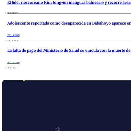
El lider norcoreano Kim Jong-un inaugura balneario y recorre área
11:36 ECT
Adolescente reportada como desaparecida en Babahoyo aparece en
ECUADOR
15:51 ECT
La falta de pago del Ministerio de Salud se vincula con la muerte d
ECUADOR
18:12 ECT