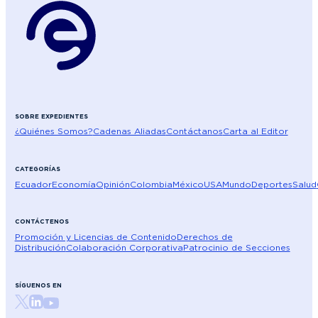
SOBRE EXPEDIENTES
¿Quiénes Somos?
Cadenas Aliadas
Contáctanos
Carta al Editor
CATEGORÍAS
Ecuador
Economía
Opinión
Colombia
México
USA
Mundo
Deportes
Salud
CONTÁCTENOS
Promoción y Licencias de Contenido
Derechos de
Distribución
Colaboración Corporativa
Patrocinio de Secciones
SÍGUENOS EN