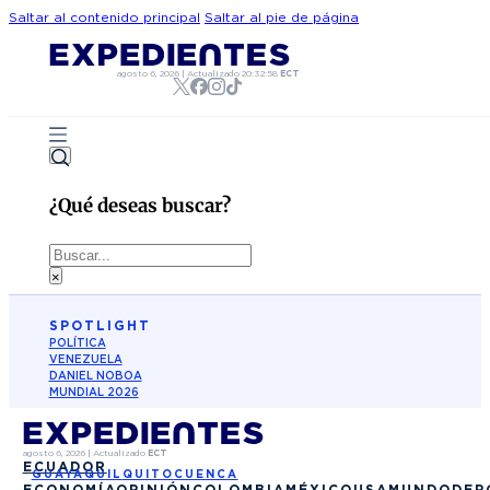
Saltar al contenido principal
Saltar al pie de página
agosto 6, 2026
|
Actualizado
20:32:58
ECT
¿Qué deseas buscar?
Buscar
×
SPOTLIGHT
POLÍTICA
VENEZUELA
DANIEL NOBOA
MUNDIAL 2026
agosto 6, 2026
|
Actualizado
ECT
ECUADOR
GUAYAQUIL
QUITO
CUENCA
ECONOMÍA
OPINIÓN
COLOMBIA
MÉXICO
USA
MUNDO
DEP