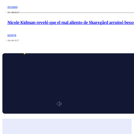
MUNDO
07:56 ECT
Nicole Kidman reveló que el mal aliento de Skarsgård arruinó besos
GENTE
09:46 ECT