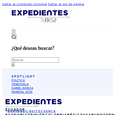
Saltar al contenido principal
Saltar al pie de página
agosto 8, 2026
|
Actualizado
23:51:27
ECT
¿Qué deseas buscar?
Buscar
×
SPOTLIGHT
POLÍTICA
VENEZUELA
DANIEL NOBOA
MUNDIAL 2026
agosto 8, 2026
|
Actualizado
ECT
ECUADOR
GUAYAQUIL
QUITO
CUENCA
ECONOMÍA
OPINIÓN
COLOMBIA
MÉXICO
USA
MUNDO
DEP