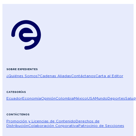
SOBRE EXPEDIENTES
¿Quiénes Somos?
Cadenas Aliadas
Contáctanos
Carta al Editor
CATEGORÍAS
Ecuador
Economía
Opinión
Colombia
México
USA
Mundo
Deportes
Salud
CONTÁCTENOS
Promoción y Licencias de Contenido
Derechos de
Distribución
Colaboración Corporativa
Patrocinio de Secciones