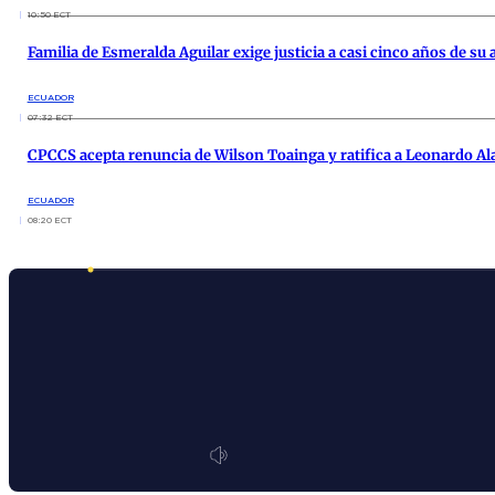
10:50 ECT
Familia de Esmeralda Aguilar exige justicia a casi cinco años de su 
ECUADOR
07:32 ECT
CPCCS acepta renuncia de Wilson Toainga y ratifica a Leonardo Al
ECUADOR
08:20 ECT