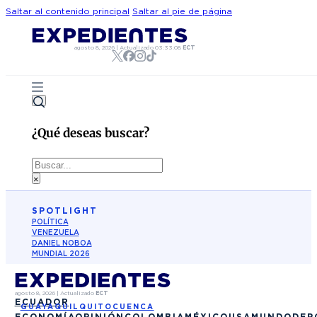
Saltar al contenido principal
Saltar al pie de página
agosto 8, 2026
|
Actualizado
03:33:08
ECT
¿Qué deseas buscar?
Buscar
×
SPOTLIGHT
POLÍTICA
VENEZUELA
DANIEL NOBOA
MUNDIAL 2026
agosto 8, 2026
|
Actualizado
ECT
ECUADOR
GUAYAQUIL
QUITO
CUENCA
ECONOMÍA
OPINIÓN
COLOMBIA
MÉXICO
USA
MUNDO
DEP