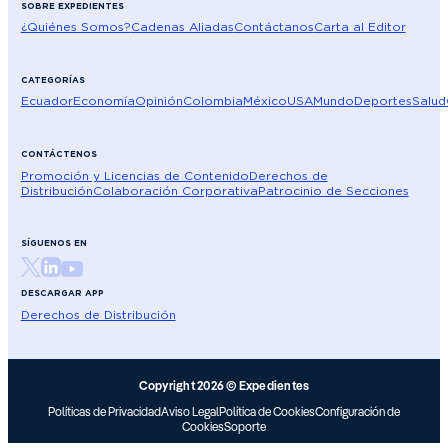
SOBRE EXPEDIENTES
¿Quiénes Somos?
Cadenas Aliadas
Contáctanos
Carta al Editor
CATEGORÍAS
Ecuador
Economía
Opinión
Colombia
México
USA
Mundo
Deportes
Salud
CONTÁCTENOS
Promoción y Licencias de Contenido
Derechos de
Distribución
Colaboración Corporativa
Patrocinio de Secciones
SÍGUENOS EN
DESCARGAR APP
Derechos de Distribución
Copyright 2026 © Expedientes
Políticas de Privacidad
Aviso Legal
Política de Cookies
Configuración de
Cookies
Soporte