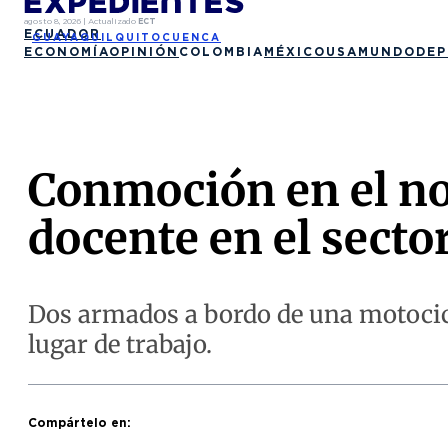
agosto 8, 2026
|
Actualizado
ECT
ECUADOR
GUAYAQUIL
QUITO
CUENCA
ECONOMÍA
OPINIÓN
COLOMBIA
MÉXICO
USA
MUNDO
DEP
Conmoción en el nor
docente en el secto
Dos armados a bordo de una motocicle
lugar de trabajo.
Compártelo en: