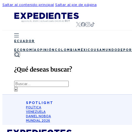
Saltar al contenido principal
Saltar al pie de página
agosto 8, 2026
|
Actualizado
04:26:42
ECT
ECUADOR
ECONOMÍA
OPINIÓN
COLOMBIA
MÉXICO
USA
MUNDO
DEPOR
¿Qué deseas buscar?
Buscar
×
SPOTLIGHT
POLÍTICA
VENEZUELA
DANIEL NOBOA
MUNDIAL 2026