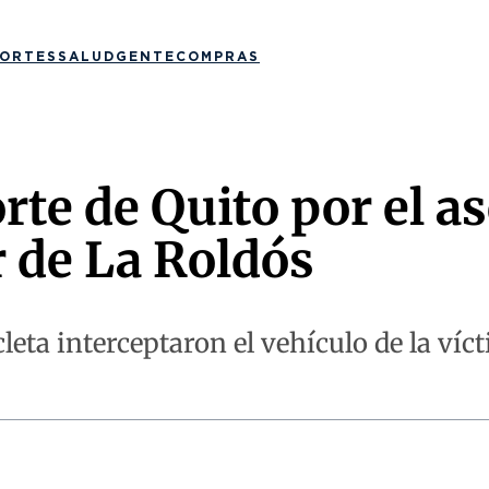
ORTES
SALUD
GENTE
COMPRAS
te de Quito por el a
r de La Roldós
ta interceptaron el vehículo de la víct