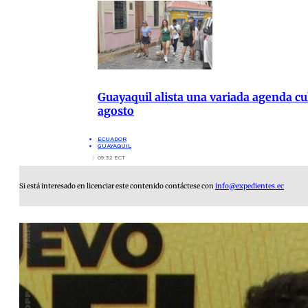
Guayaquil alista una variada agenda cul
agosto
ECUADOR
GUAYAQUIL
09:32 ECT
Si está interesado en licenciar este contenido contáctese con
info@expedientes.ec