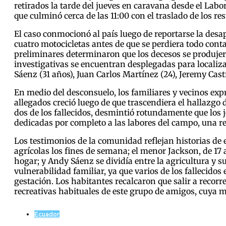
retirados la tarde del jueves en caravana desde el Labo
que culminó cerca de las 11:00 con el traslado de los re
El caso conmocionó al país luego de reportarse la desa
cuatro motocicletas antes de que se perdiera todo cont
preliminares determinaron que los decesos se produjer
investigativas se encuentran desplegadas para localiz
Sáenz (31 años), Juan Carlos Martínez (24), Jeremy Castr
En medio del desconsuelo, los familiares y vecinos expr
allegados creció luego de que trascendiera el hallazgo
dos de los fallecidos, desmintió rotundamente que los
dedicadas por completo a las labores del campo, una r
Los testimonios de la comunidad reflejan historias de 
agrícolas los fines de semana; el menor Jackson, de 1
hogar; y Andy Sáenz se dividía entre la agricultura y
vulnerabilidad familiar, ya que varios de los fallecido
gestación. Los habitantes recalcaron que salir a recorr
recreativas habituales de este grupo de amigos, cuya m
Ecuador