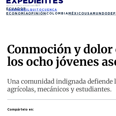
agosto 7, 2026
|
Actualizado
ECT
ECUADOR
GUAYAQUIL
QUITO
CUENCA
ECONOMÍA
OPINIÓN
COLOMBIA
MÉXICO
USA
MUNDO
DEP
Conmoción y dolor e
los ocho jóvenes a
Una comunidad indignada defiende la
agrícolas, mecánicos y estudiantes.
Compártelo en: