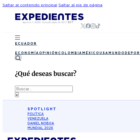
Saltar al contenido principal
Saltar al pie de página
agosto 7, 2026
|
Actualizado
24:52:17
ECT
ECUADOR
ECONOMÍA
OPINIÓN
COLOMBIA
MÉXICO
USA
MUNDO
DEPOR
¿Qué deseas buscar?
Buscar
×
SPOTLIGHT
POLÍTICA
VENEZUELA
DANIEL NOBOA
MUNDIAL 2026