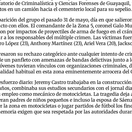
ratorio de Criminalística y Ciencias Forenses de Guayaquil
stos en un camión hacia el cementerio local para su sepelio.
parición del grupo el pasado 31 de mayo, día en que salier
acto con ellos. El comandante de la Zona 5, coronel Galo M
on por impactos de proyectiles de arma de fuego en el crán
ar a los responsables del múltiple crimen. Las víctimas f
o López (23), Anthony Martínez (23), Ariel Vera (20), Jackson
esaron su rechazo categórico ante cualquier intento de crim
 de un panfleto con amenazas de bandas delictivas junto a l
 jóvenes tuvieran vínculos con organizaciones criminales,
ealidad habitual en esta zona eminentemente arrocera del
esfuerzo diario: Jeremy Castro trabajaba en la construcció
7 años, combinaba sus estudios secundarios con el jornal d
 su empleo como mecánico de motocicletas. La tragedia dej
s eran padres de niños pequeños e incluso la esposa de Sáe
er la zona en motocicletas o jugar partidos de fútbol los fi
emoria exigen que sea respetada por las autoridades duran