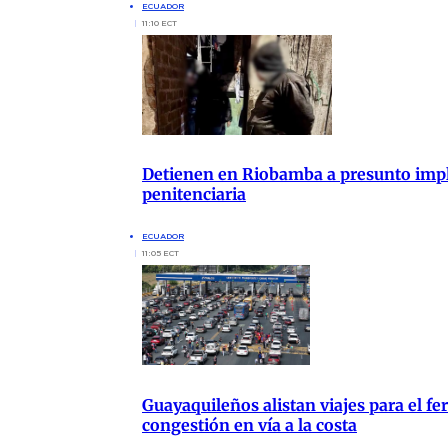
ECUADOR
11:10 ECT
Detienen en Riobamba a presunto impli
penitenciaria
ECUADOR
11:05 ECT
Guayaquileños alistan viajes para el fer
congestión en vía a la costa