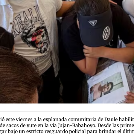
 este viernes a la explanada comunitaria de Daule habilita
 de sacos de yute en la vía Jujan-Babahoyo. Desde las prim
ar bajo un estricto resguardo policial para brindar el últim