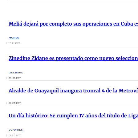
Meliá dejará por completo sus operaciones en Cuba 
MUNDO
15:21 ECT
Zinedine Zidane es presentado como nuevo seleccion
DEPORTES
09:50 ECT
Alcalde de Guayaquil inaugura troncal 4 de la Metroví
06:25 ECT
Un día histórico: Se cumplen 17 años del título de Lig
DEPORTES
12:25 ECT