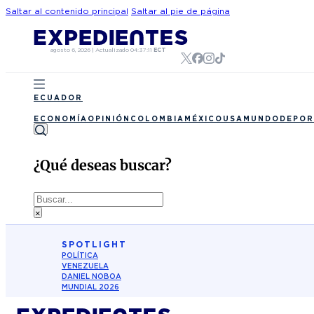
Saltar al contenido principal
Saltar al pie de página
agosto 6, 2026
|
Actualizado
04:37:11
ECT
ECUADOR
ECONOMÍA
OPINIÓN
COLOMBIA
MÉXICO
USA
MUNDO
DEPOR
¿Qué deseas buscar?
Buscar
×
SPOTLIGHT
POLÍTICA
VENEZUELA
DANIEL NOBOA
MUNDIAL 2026