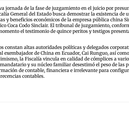
ava jornada de la fase de juzgamiento en el juicio por pres
calía General del Estado busca demostrar la existencia de
vas y beneficios económicos de la empresa pública china S
rico Coca Codo Sinclair. El tribunal de juzgamiento, conf
omento el testimonio de quince peritos y testigos presenta
tos constan altas autoridades políticas y delegados corporat
al exembajador de China en Ecuador, Cai Runguo, así como
simismo, la Fiscalía vincula en calidad de cómplices a vario
exmandatario y su núcleo familiar desestimó el peso de las 
mación de contable, financiera e irrelevante para configura
recencias contables.