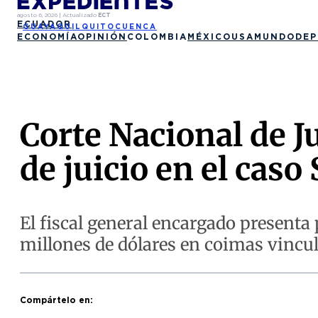
agosto 6, 2026
|
Actualizado
ECT
ECUADOR
GUAYAQUIL
QUITO
CUENCA
ECONOMÍA
OPINIÓN
COLOMBIA
MÉXICO
USA
MUNDO
DEP
Corte Nacional de J
de juicio en el caso
El fiscal general encargado presenta 
millones de dólares en coimas vincul
Compártelo en: