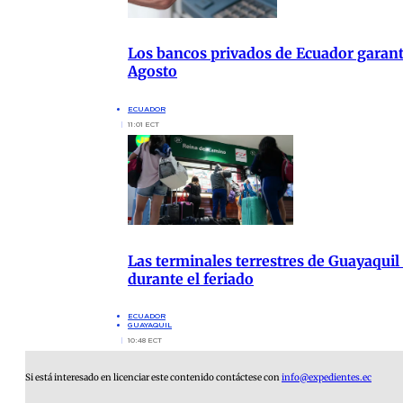
Los bancos privados de Ecuador garanti
Agosto
ECUADOR
11:01 ECT
Las terminales terrestres de Guayaquil
durante el feriado
ECUADOR
GUAYAQUIL
10:48 ECT
Si está interesado en licenciar este contenido contáctese con
info@expedientes.ec