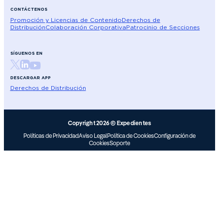
CONTÁCTENOS
Promoción y Licencias de Contenido
Derechos de
Distribución
Colaboración Corporativa
Patrocinio de Secciones
SÍGUENOS EN
DESCARGAR APP
Derechos de Distribución
Copyright 2026 © Expedientes
Políticas de Privacidad
Aviso Legal
Política de Cookies
Configuración de
Cookies
Soporte