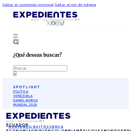
Saltar al contenido principal
Saltar al pie de página
agosto 7, 2026
|
Actualizado
07:35:47
ECT
¿Qué deseas buscar?
Buscar
×
SPOTLIGHT
POLÍTICA
VENEZUELA
DANIEL NOBOA
MUNDIAL 2026
agosto 7, 2026
|
Actualizado
ECT
ECUADOR
GUAYAQUIL
QUITO
CUENCA
ECONOMÍA
OPINIÓN
COLOMBIA
MÉXICO
USA
MUNDO
DEP