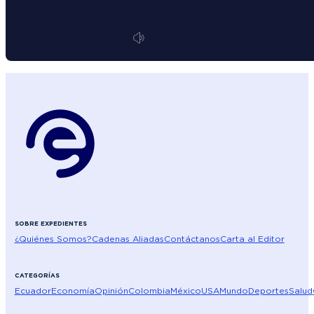
SOBRE EXPEDIENTES
¿Quiénes Somos?
Cadenas Aliadas
Contáctanos
Carta al Editor
CATEGORÍAS
Ecuador
Economía
Opinión
Colombia
México
USA
Mundo
Deportes
Salud