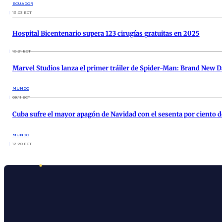
ECUADOR
13:03 ECT
Hospital Bicentenario supera 123 cirugías gratuitas en 2025
10:21 ECT
Marvel Studios lanza el primer tráiler de Spider-Man: Brand New
MUNDO
09:11 ECT
Cuba sufre el mayor apagón de Navidad con el sesenta por ciento de
MUNDO
12:20 ECT