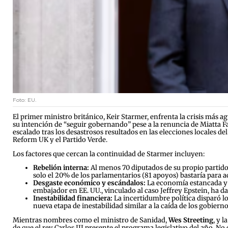
Foto: EU.
El primer ministro británico, Keir Starmer, enfrenta la crisis más ag
su intención de “seguir gobernando” pese a la renuncia de Miatta Fa
escalado tras los desastrosos resultados en las elecciones locales 
Reform UK y el Partido Verde.
Los factores que cercan la continuidad de Starmer incluyen:
Rebelión interna:
Al menos 70 diputados de su propio partido
solo el 20% de los parlamentarios (81 apoyos) bastaría para a
Desgaste económico y escándalos:
La economía estancada y 
embajador en EE. UU., vinculado al caso Jeffrey Epstein, ha 
Inestabilidad financiera:
La incertidumbre política disparó lo
nueva etapa de inestabilidad similar a la caída de los gobier
Mientras nombres como el ministro de Sanidad,
Wes Streeting
, y 
de que el rey Carlos III presente el programa legislativo del año. No