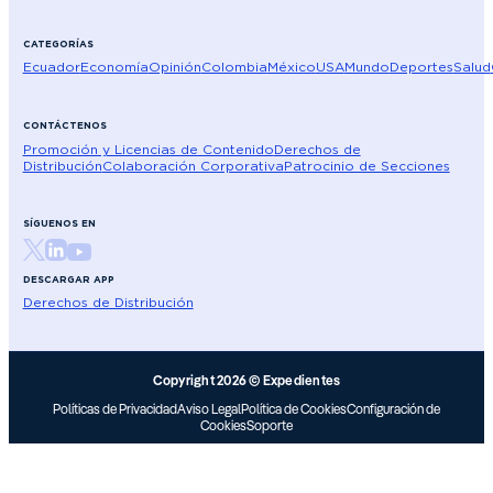
CATEGORÍAS
Ecuador
Economía
Opinión
Colombia
México
USA
Mundo
Deportes
Salud
CONTÁCTENOS
Promoción y Licencias de Contenido
Derechos de
Distribución
Colaboración Corporativa
Patrocinio de Secciones
SÍGUENOS EN
DESCARGAR APP
Derechos de Distribución
Copyright 2026 © Expedientes
Políticas de Privacidad
Aviso Legal
Política de Cookies
Configuración de
Cookies
Soporte