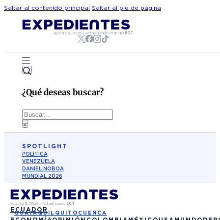
Saltar al contenido principal
Saltar al pie de página
agosto 8, 2026
|
Actualizado
21:49:10
ECT
¿Qué deseas buscar?
Buscar
×
SPOTLIGHT
POLÍTICA
VENEZUELA
DANIEL NOBOA
MUNDIAL 2026
agosto 8, 2026
|
Actualizado
ECT
ECUADOR
GUAYAQUIL
QUITO
CUENCA
ECONOMÍA
OPINIÓN
COLOMBIA
MÉXICO
USA
MUNDO
DEP