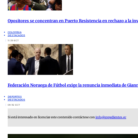
Opositores se concentran en Puerto Resistencia en rechazo a la inv
COLOMBIA
DESTACADOS
11:39 ECT
Federación Noruega de Fútbol exige la renuncia inmediata de Giann
DEPORTES
DESTACADOS
09:52 ECT
Si está interesado en licenciar este contenido contáctese con
info@expedientes.ec