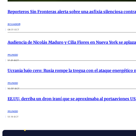
Reporteros Sin Fronteras alerta sobre una asfixia silenciosa contr
ECUADOR
08:31 ECT
Audiencia de Nicolás Maduro y Cilia Flores en Nueva York se aplaza
MUNDO
17:31 ECT
Ucrania bajo cero: Rusia rompe la tregua con el ataque energético
MUNDO
10:57 ECT
EE.UU, derriba un dron iraní que se aproximaba al portaaviones 
MUNDO
13:19 ECT