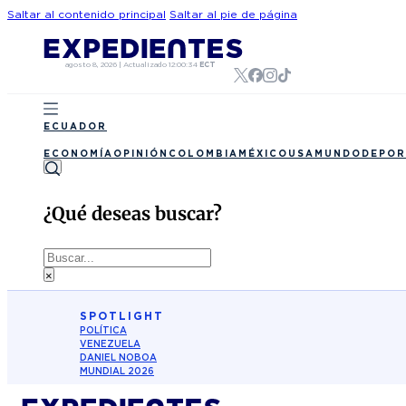
Saltar al contenido principal
Saltar al pie de página
agosto 8, 2026
|
Actualizado
12:00:34
ECT
ECUADOR
ECONOMÍA
OPINIÓN
COLOMBIA
MÉXICO
USA
MUNDO
DEPOR
¿Qué deseas buscar?
Buscar
×
SPOTLIGHT
POLÍTICA
VENEZUELA
DANIEL NOBOA
MUNDIAL 2026