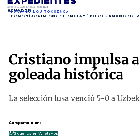
agosto 8, 2026
|
Actualizado
ECT
ECUADOR
GUAYAQUIL
QUITO
CUENCA
ECONOMÍA
OPINIÓN
COLOMBIA
MÉXICO
USA
MUNDO
DEP
Cristiano impulsa a
goleada histórica
La selección lusa venció 5-0 a Uzbek
Compártelo en:
Síguenos en WhatsApp