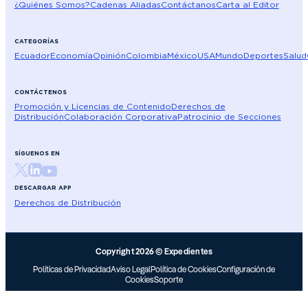
¿Quiénes Somos?
Cadenas Aliadas
Contáctanos
Carta al Editor
CATEGORÍAS
Ecuador
Economía
Opinión
Colombia
México
USA
Mundo
Deportes
Salud
CONTÁCTENOS
Promoción y Licencias de Contenido
Derechos de
Distribución
Colaboración Corporativa
Patrocinio de Secciones
SÍGUENOS EN
DESCARGAR APP
Derechos de Distribución
Copyright 2026 © Expedientes
Políticas de Privacidad
Aviso Legal
Política de Cookies
Configuración de
Cookies
Soporte