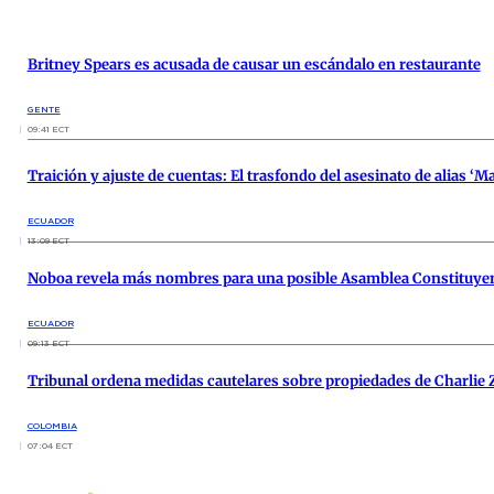
Britney Spears es acusada de causar un escándalo en restaurante
GENTE
09:41 ECT
Traición y ajuste de cuentas: El trasfondo del asesinato de alias ‘Ma
ECUADOR
13:09 ECT
Noboa revela más nombres para una posible Asamblea Constituye
ECUADOR
09:13 ECT
Tribunal ordena medidas cautelares sobre propiedades de Charlie 
COLOMBIA
07:04 ECT