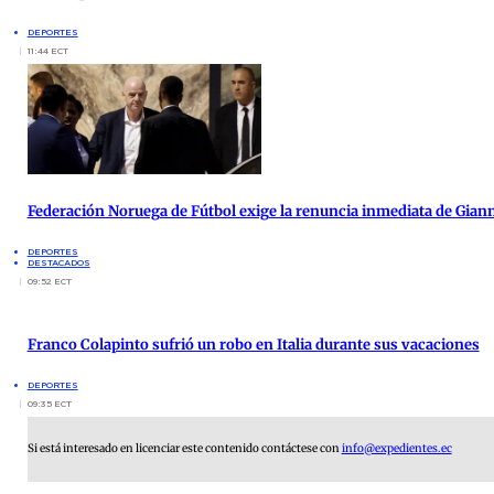
DEPORTES
11:44 ECT
Federación Noruega de Fútbol exige la renuncia inmediata de Giann
DEPORTES
DESTACADOS
09:52 ECT
Franco Colapinto sufrió un robo en Italia durante sus vacaciones
DEPORTES
09:35 ECT
Si está interesado en licenciar este contenido contáctese con
info@expedientes.ec