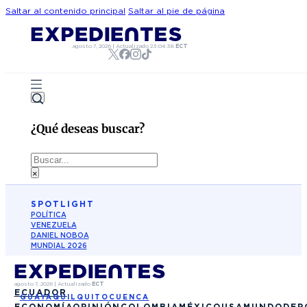
Saltar al contenido principal
Saltar al pie de página
agosto 7, 2026
|
Actualizado
23:04:38
ECT
¿Qué deseas buscar?
Buscar
×
SPOTLIGHT
POLÍTICA
VENEZUELA
DANIEL NOBOA
MUNDIAL 2026
agosto 7, 2026
|
Actualizado
ECT
ECUADOR
GUAYAQUIL
QUITO
CUENCA
ECONOMÍA
OPINIÓN
COLOMBIA
MÉXICO
USA
MUNDO
DEP