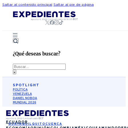
Saltar al contenido principal
Saltar al pie de página
agosto 6, 2026
|
Actualizado
22:51:35
ECT
¿Qué deseas buscar?
Buscar
×
SPOTLIGHT
POLÍTICA
VENEZUELA
DANIEL NOBOA
MUNDIAL 2026
agosto 6, 2026
|
Actualizado
ECT
ECUADOR
GUAYAQUIL
QUITO
CUENCA
ECONOMÍA
OPINIÓN
COLOMBIA
MÉXICO
USA
MUNDO
DEP