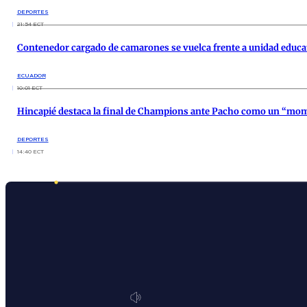
DEPORTES
21:54 ECT
Contenedor cargado de camarones se vuelca frente a unidad educati
ECUADOR
10:01 ECT
Hincapié destaca la final de Champions ante Pacho como un “mom
DEPORTES
14:40 ECT