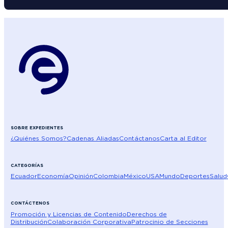
SOBRE EXPEDIENTES
¿Quiénes Somos?
Cadenas Aliadas
Contáctanos
Carta al Editor
CATEGORÍAS
Ecuador
Economía
Opinión
Colombia
México
USA
Mundo
Deportes
Salud
CONTÁCTENOS
Promoción y Licencias de Contenido
Derechos de
Distribución
Colaboración Corporativa
Patrocinio de Secciones