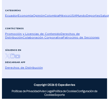
CATEGORÍAS
Ecuador
Economía
Opinión
Colombia
México
USA
Mundo
Deportes
Salud
CONTÁCTENOS
Promoción y Licencias de Contenido
Derechos de
Distribución
Colaboración Corporativa
Patrocinio de Secciones
SÍGUENOS EN
DESCARGAR APP
Derechos de Distribución
Copyright 2026 © Expedientes
Políticas de Privacidad
Aviso Legal
Política de Cookies
Configuración de
Cookies
Soporte