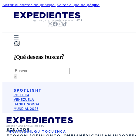
Saltar al contenido principal
Saltar al pie de página
agosto 7, 2026
|
Actualizado
16:27:52
ECT
¿Qué deseas buscar?
Buscar
×
SPOTLIGHT
POLÍTICA
VENEZUELA
DANIEL NOBOA
MUNDIAL 2026
agosto 7, 2026
|
Actualizado
ECT
ECUADOR
GUAYAQUIL
QUITO
CUENCA
ECONOMÍA
OPINIÓN
COLOMBIA
MÉXICO
USA
MUNDO
DEP