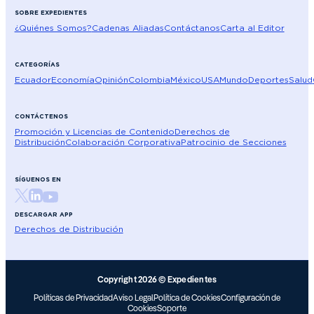
SOBRE EXPEDIENTES
¿Quiénes Somos?
Cadenas Aliadas
Contáctanos
Carta al Editor
CATEGORÍAS
Ecuador
Economía
Opinión
Colombia
México
USA
Mundo
Deportes
Salud
CONTÁCTENOS
Promoción y Licencias de Contenido
Derechos de
Distribución
Colaboración Corporativa
Patrocinio de Secciones
SÍGUENOS EN
DESCARGAR APP
Derechos de Distribución
Copyright 2026 © Expedientes
Políticas de Privacidad
Aviso Legal
Política de Cookies
Configuración de
Cookies
Soporte