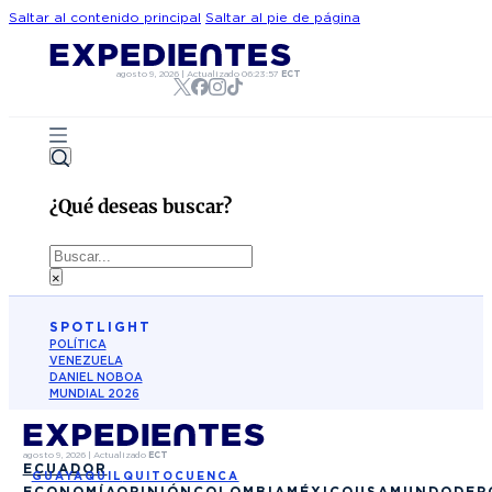
Saltar al contenido principal
Saltar al pie de página
agosto 9, 2026
|
Actualizado
06:23:57
ECT
¿Qué deseas buscar?
Buscar
×
SPOTLIGHT
POLÍTICA
VENEZUELA
DANIEL NOBOA
MUNDIAL 2026
agosto 9, 2026
|
Actualizado
ECT
ECUADOR
GUAYAQUIL
QUITO
CUENCA
ECONOMÍA
OPINIÓN
COLOMBIA
MÉXICO
USA
MUNDO
DEP