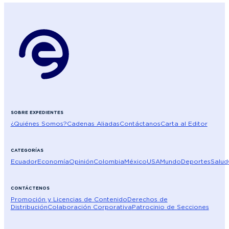
SOBRE EXPEDIENTES
¿Quiénes Somos?
Cadenas Aliadas
Contáctanos
Carta al Editor
CATEGORÍAS
Ecuador
Economía
Opinión
Colombia
México
USA
Mundo
Deportes
Salud
CONTÁCTENOS
Promoción y Licencias de Contenido
Derechos de
Distribución
Colaboración Corporativa
Patrocinio de Secciones