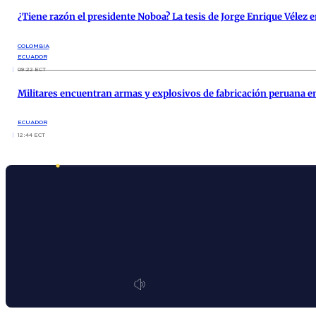
¿Tiene razón el presidente Noboa? La tesis de Jorge Enrique Vélez
COLOMBIA
ECUADOR
09:22 ECT
Militares encuentran armas y explosivos de fabricación peruana e
ECUADOR
12:44 ECT