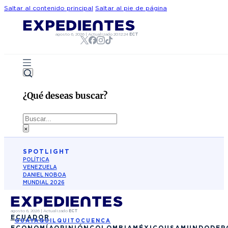
Saltar al contenido principal
Saltar al pie de página
agosto 6, 2026
|
Actualizado
20:12:24
ECT
¿Qué deseas buscar?
Buscar
×
SPOTLIGHT
POLÍTICA
VENEZUELA
DANIEL NOBOA
MUNDIAL 2026
agosto 6, 2026
|
Actualizado
ECT
ECUADOR
GUAYAQUIL
QUITO
CUENCA
ECONOMÍA
OPINIÓN
COLOMBIA
MÉXICO
USA
MUNDO
DEP