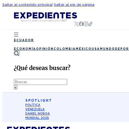
Saltar al contenido principal
Saltar al pie de página
agosto 6, 2026
|
Actualizado
22:51:12
ECT
ECUADOR
ECONOMÍA
OPINIÓN
COLOMBIA
MÉXICO
USA
MUNDO
DEPOR
¿Qué deseas buscar?
Buscar
×
SPOTLIGHT
POLÍTICA
VENEZUELA
DANIEL NOBOA
MUNDIAL 2026