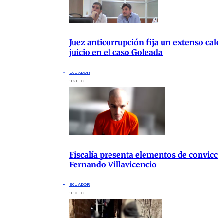
Juez anticorrupción fija un extenso cal
juicio en el caso Goleada
ECUADOR
11:21 ECT
Fiscalía presenta elementos de convicc
Fernando Villavicencio
ECUADOR
11:10 ECT