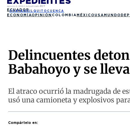
agosto 6, 2026
|
Actualizado
ECT
ECUADOR
GUAYAQUIL
QUITO
CUENCA
ECONOMÍA
OPINIÓN
COLOMBIA
MÉXICO
USA
MUNDO
DEP
Delincuentes deton
Babahoyo y se lleva
El atraco ocurrió la madrugada de es
usó una camioneta y explosivos para 
Compártelo en: