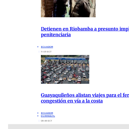
Detienen en Riobamba a presunto impli
penitenciaria
ECUADOR
11:05 ECT
Guayaquileños alistan viajes para el fer
congestión en vía a la costa
ECUADOR
GUAYAQUIL
09:49 ECT