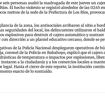
eis personas asaltó la madrugada de este jueves un cajero
íos. El hecho violento se registró alrededor de las 02:45 
cos metros de la sede de la Prefectura de Los Ríos, provoc
ilancia de la zona, los antisociales arribaron al sitio a 
las seguridades del local, los delincuentes utilizaron el bal
s explosivos para destruir el cajero automático y sustraer 
con dirección a un plantel educativo cercano, donde se per
gativas de la Policía Nacional desplegaron operativos de b
ja, coronel de la Policía en Babahoyo, explicó que el cajer
 drásticas de temperatura o impactos por explosiones, libe
s instaron a la ciudadanía y a los comercios locales a mant
or legal. Hasta el cierre de este reporte, la institución con
 monto exacto de lo sustraído.