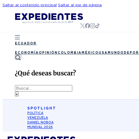
Saltar al contenido principal
Saltar al pie de página
agosto 8, 2026
|
Actualizado
20:25:49
ECT
ECUADOR
ECONOMÍA
OPINIÓN
COLOMBIA
MÉXICO
USA
MUNDO
DEPOR
¿Qué deseas buscar?
Buscar
×
SPOTLIGHT
POLÍTICA
VENEZUELA
DANIEL NOBOA
MUNDIAL 2026