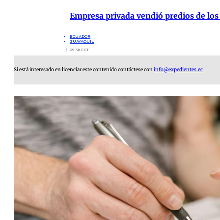
Empresa privada vendió predios de los
ECUADOR
GUAYAQUIL
09:36 ECT
Si está interesado en licenciar este contenido contáctese con
info@expedientes.ec