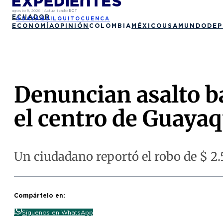
agosto 8, 2026
|
Actualizado
ECT
ECUADOR
GUAYAQUIL
QUITO
CUENCA
ECONOMÍA
OPINIÓN
COLOMBIA
MÉXICO
USA
MUNDO
DEP
Denuncian asalto ba
el centro de Guayaq
Un ciudadano reportó el robo de $ 2.5
Compártelo en:
Síguenos en WhatsApp