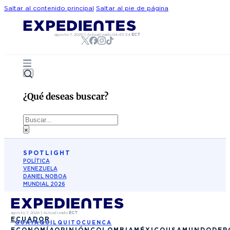
Saltar al contenido principal
Saltar al pie de página
agosto 7, 2026
|
Actualizado
04:45:34
ECT
¿Qué deseas buscar?
Buscar
×
SPOTLIGHT
POLÍTICA
VENEZUELA
DANIEL NOBOA
MUNDIAL 2026
agosto 7, 2026
|
Actualizado
ECT
ECUADOR
GUAYAQUIL
QUITO
CUENCA
ECONOMÍA
OPINIÓN
COLOMBIA
MÉXICO
USA
MUNDO
DEP