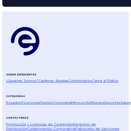
SOBRE EXPEDIENTES
¿Quiénes Somos?
Cadenas Aliadas
Contáctanos
Carta al Editor
CATEGORÍAS
Ecuador
Economía
Opinión
Colombia
México
USA
Mundo
Deportes
Salud
CONTÁCTENOS
Promoción y Licencias de Contenido
Derechos de
Distribución
Colaboración Corporativa
Patrocinio de Secciones