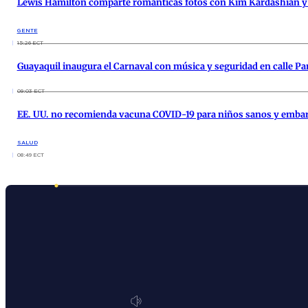
Lewis Hamilton comparte románticas fotos con Kim Kardashian y 
GENTE
15:26 ECT
Guayaquil inaugura el Carnaval con música y seguridad en calle P
09:03 ECT
EE. UU. no recomienda vacuna COVID-19 para niños sanos y emba
SALUD
08:49 ECT