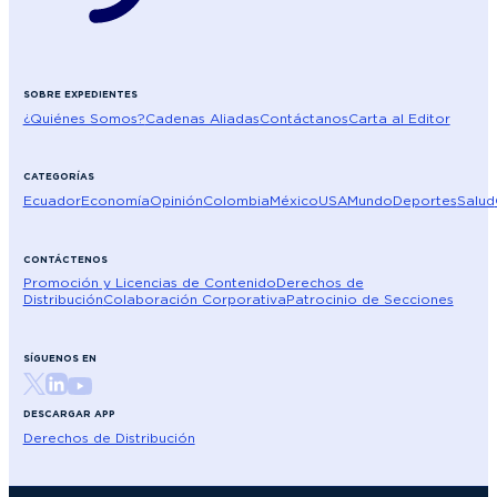
SOBRE EXPEDIENTES
¿Quiénes Somos?
Cadenas Aliadas
Contáctanos
Carta al Editor
CATEGORÍAS
Ecuador
Economía
Opinión
Colombia
México
USA
Mundo
Deportes
Salud
CONTÁCTENOS
Promoción y Licencias de Contenido
Derechos de
Distribución
Colaboración Corporativa
Patrocinio de Secciones
SÍGUENOS EN
DESCARGAR APP
Derechos de Distribución