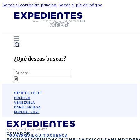
Saltar al contenido principal
Saltar al pie de página
agosto 6, 2026
|
Actualizado
07:09:24
ECT
¿Qué deseas buscar?
Buscar
×
SPOTLIGHT
POLÍTICA
VENEZUELA
DANIEL NOBOA
MUNDIAL 2026
agosto 6, 2026
|
Actualizado
ECT
ECUADOR
GUAYAQUIL
QUITO
CUENCA
ECONOMÍA
OPINIÓN
COLOMBIA
MÉXICO
USA
MUNDO
DEP