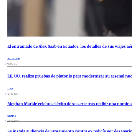
El entramado de Álex Saab en Ecuador: los detalles de sus viajes aé
ECUADOR
09:10 ECT
EE. UU. realiza pruebas de plutonio para modernizar su arsenal nuc
USA
12:37 ECT
Meghan Markle celebra el éxito de su serie tras recibir una nomi
GENTE
09:56 ECT
Se instala audiencia de juzgamiento contra ex policía por desapari