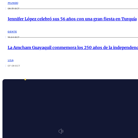
MUNDO
06:51 ECT
Jennifer López celebró sus 56 años con una gran fiesta en Turquía
GENTE
19:24 ECT
La Amcham Guayaquil conmemora los 250 años de la independenci
USA
07:09 ECT