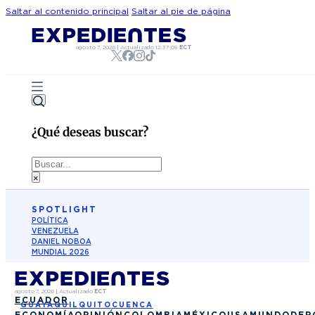
Saltar al contenido principal
Saltar al pie de página
agosto 7, 2026
|
Actualizado
12:37:09
ECT
¿Qué deseas buscar?
Buscar
×
SPOTLIGHT
POLÍTICA
VENEZUELA
DANIEL NOBOA
MUNDIAL 2026
agosto 7, 2026
|
Actualizado
ECT
ECUADOR
GUAYAQUIL
QUITO
CUENCA
ECONOMÍA
OPINIÓN
COLOMBIA
MÉXICO
USA
MUNDO
DEP