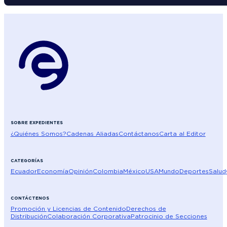
SOBRE EXPEDIENTES
¿Quiénes Somos?
Cadenas Aliadas
Contáctanos
Carta al Editor
CATEGORÍAS
Ecuador
Economía
Opinión
Colombia
México
USA
Mundo
Deportes
Salud
CONTÁCTENOS
Promoción y Licencias de Contenido
Derechos de
Distribución
Colaboración Corporativa
Patrocinio de Secciones