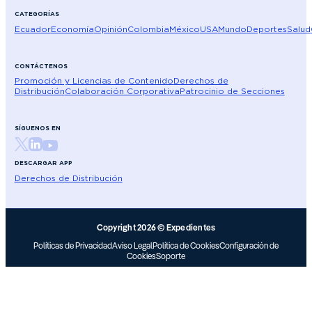
CATEGORÍAS
Ecuador
Economía
Opinión
Colombia
México
USA
Mundo
Deportes
Salud
CONTÁCTENOS
Promoción y Licencias de Contenido
Derechos de
Distribución
Colaboración Corporativa
Patrocinio de Secciones
SÍGUENOS EN
DESCARGAR APP
Derechos de Distribución
Copyright 2026 © Expedientes
Políticas de Privacidad
Aviso Legal
Política de Cookies
Configuración de
Cookies
Soporte