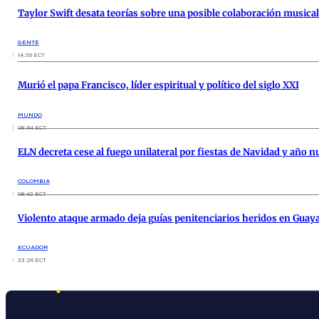
Taylor Swift desata teorías sobre una posible colaboración musical 
GENTE
14:36 ECT
Murió el papa Francisco, líder espiritual y político del siglo XXI
MUNDO
09:54 ECT
ELN decreta cese al fuego unilateral por fiestas de Navidad y año 
COLOMBIA
08:42 ECT
Violento ataque armado deja guías penitenciarios heridos en Guaya
ECUADOR
23:26 ECT