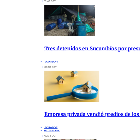
11:48 ECT
Tres detenidos en Sucumbíos por presu
ECUADOR
09:56 ECT
Empresa privada vendió predios de los
ECUADOR
GUAYAQUIL
09:36 ECT