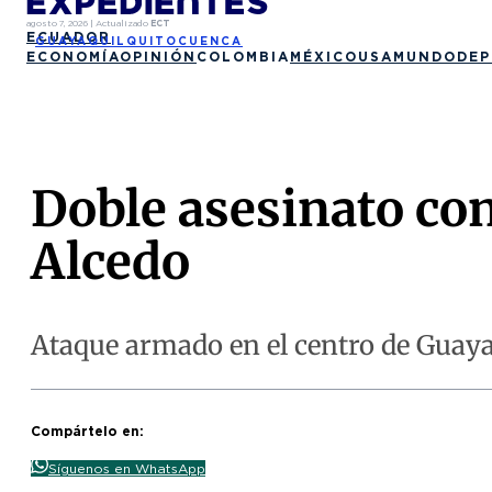
agosto 7, 2026
|
Actualizado
ECT
ECUADOR
GUAYAQUIL
QUITO
CUENCA
ECONOMÍA
OPINIÓN
COLOMBIA
MÉXICO
USA
MUNDO
DEP
Doble asesinato co
Alcedo
Ataque armado en el centro de Guaya
Compártelo en:
Síguenos en WhatsApp