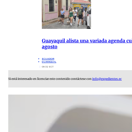
Guayaquil alista una variada agenda cul
agosto
ECUADOR
GUAYAQUIL
09:32 ECT
Si está interesado en licenciar este contenido contáctese con
info@expedientes.ec