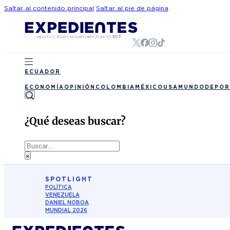
Saltar al contenido principal
Saltar al pie de página
agosto 7, 2026
|
Actualizado
21:44:53
ECT
ECUADOR
ECONOMÍA
OPINIÓN
COLOMBIA
MÉXICO
USA
MUNDO
DEPOR
¿Qué deseas buscar?
Buscar
×
SPOTLIGHT
POLÍTICA
VENEZUELA
DANIEL NOBOA
MUNDIAL 2026