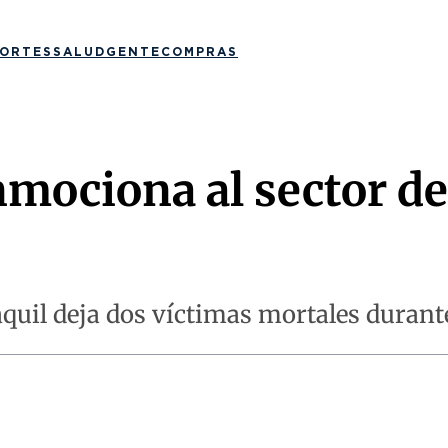
ORTES
SALUD
GENTE
COMPRAS
nmociona al sector de
quil deja dos víctimas mortales durante