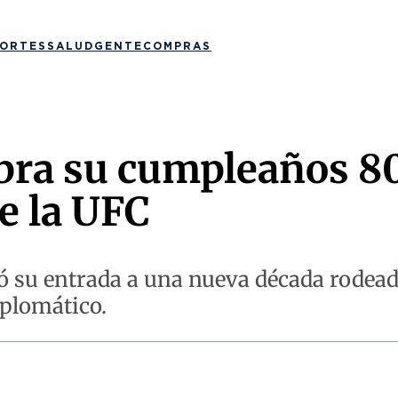
ORTES
SALUD
GENTE
COMPRAS
ra su cumpleaños 80
e la UFC
ó su entrada a una nueva década rodead
iplomático.