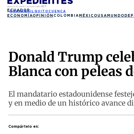
agosto 8, 2026
|
Actualizado
ECT
ECUADOR
GUAYAQUIL
QUITO
CUENCA
ECONOMÍA
OPINIÓN
COLOMBIA
MÉXICO
USA
MUNDO
DEP
Donald Trump celeb
Blanca con peleas d
El mandatario estadounidense festej
y en medio de un histórico avance d
Compártelo en: