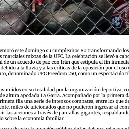
emoró este domingo su cumpleaños 80 transformando los j
s marciales mixtas de la UFC. La celebración se llevó a cabo
al de un acuerdo de paz con Irán que estipula el fin inmed
debido a la lluvia y a las críticas de la oposición por el uso
ento, denominado UFC Freedom 250, como un espectáculo 
 asumidos en su totalidad por la organización deportiva, c
 de altura apodada La Garra. Acompañado por la primera d
rimera fila una serie de intensos combates, entre los que d
nte, miles de aficionados que no pudieron ingresar al comp
 las acciones a través de pantallas gigantes, respaldando l
do sobre la economía familiar.
 para desviar la atención pública de los debates relaciona