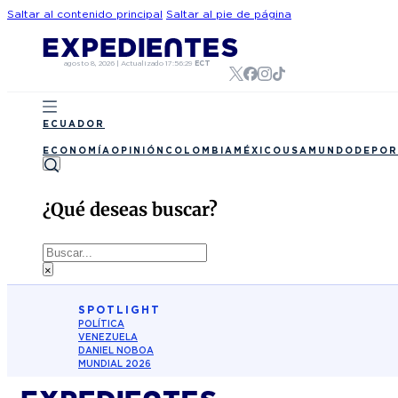
Saltar al contenido principal
Saltar al pie de página
agosto 8, 2026
|
Actualizado
17:56:29
ECT
ECUADOR
ECONOMÍA
OPINIÓN
COLOMBIA
MÉXICO
USA
MUNDO
DEPOR
¿Qué deseas buscar?
Buscar
×
SPOTLIGHT
POLÍTICA
VENEZUELA
DANIEL NOBOA
MUNDIAL 2026