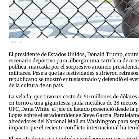
Foto: EU.
El presidente de Estados Unidos, Donald Trump, conm
escenario deportivo para albergar una cartelera de arte
política, marcada por el sorpresivo anuncio presidenci
militares. Pese a que las festividades sufrieron retrasos 
republicano se mostró entusiasmado y defendió el ev
de la cultura de su país.
La velada, que tuvo un costo de 60 millones de dólares
en torno a una gigantesca jaula metálica de 28 metros
UFC, Dana White, el jefe de Estado presenció desde la p
Lopes sobre el estadounidense Steve García. Paralelame
alrededores del National Mall en Washington para seguir
impacto que el reciente conflicto internacional ha teni
El evento deportivo también sirvió como una estrategia