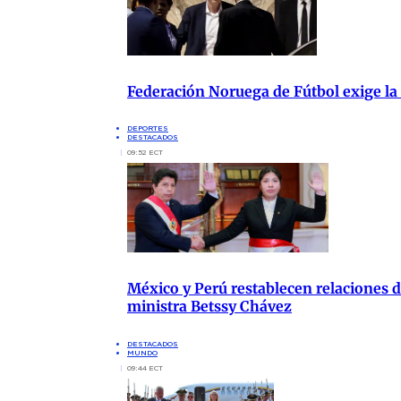
Federación Noruega de Fútbol exige la
DEPORTES
DESTACADOS
09:52 ECT
México y Perú restablecen relaciones di
ministra Betssy Chávez
DESTACADOS
MUNDO
09:44 ECT