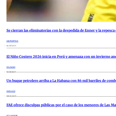
Se cierran las eliminatorias con la despedida de Enner y la repesca
DEPORTES
16:55 ECT
El Niño Costero 2026 inicia en Perú y amenaza con un invierno a
MUNDO
10:18 ECT
Un buque petrolero arriba a La Habana con 86 mil barriles de com
MÉXICO
09:13 ECT
FAE ofrece disculpas públicas por el caso de los menores de Las M
ECUADOR