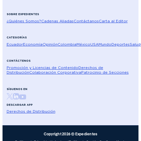
SOBRE EXPEDIENTES
¿Quiénes Somos?
Cadenas Aliadas
Contáctanos
Carta al Editor
CATEGORÍAS
Ecuador
Economía
Opinión
Colombia
México
USA
Mundo
Deportes
Salud
CONTÁCTENOS
Promoción y Licencias de Contenido
Derechos de
Distribución
Colaboración Corporativa
Patrocinio de Secciones
SÍGUENOS EN
DESCARGAR APP
Derechos de Distribución
Copyright 2026 © Expedientes