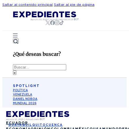
Saltar al contenido principal
Saltar al pie de página
agosto 10, 2026
|
Actualizado
02:53:21
ECT
¿Qué deseas buscar?
Buscar
×
SPOTLIGHT
POLÍTICA
VENEZUELA
DANIEL NOBOA
MUNDIAL 2026
agosto 10, 2026
|
Actualizado
ECT
ECUADOR
GUAYAQUIL
QUITO
CUENCA
ECONOMÍA
OPINIÓN
COLOMBIA
MÉXICO
USA
MUNDO
DEP