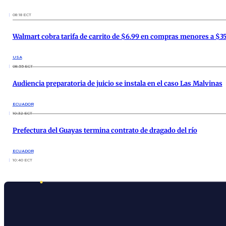
08:18 ECT
Walmart cobra tarifa de carrito de $6.99 en compras menores a $3
USA
08:55 ECT
Audiencia preparatoria de juicio se instala en el caso Las Malvinas
ECUADOR
10:32 ECT
Prefectura del Guayas termina contrato de dragado del río
ECUADOR
10:40 ECT