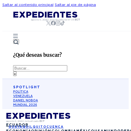
Saltar al contenido principal
Saltar al pie de página
agosto 9, 2026
|
Actualizado
02:57:35
ECT
¿Qué deseas buscar?
Buscar
×
SPOTLIGHT
POLÍTICA
VENEZUELA
DANIEL NOBOA
MUNDIAL 2026
agosto 9, 2026
|
Actualizado
ECT
ECUADOR
GUAYAQUIL
QUITO
CUENCA
ECONOMÍA
OPINIÓN
COLOMBIA
MÉXICO
USA
MUNDO
DEP