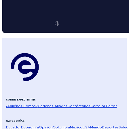
SOBRE EXPEDIENTES
¿Quiénes Somos?
Cadenas Aliadas
Contáctanos
Carta al Editor
CATEGORÍAS
Ecuador
Economía
Opinión
Colombia
México
USA
Mundo
Deportes
Salud