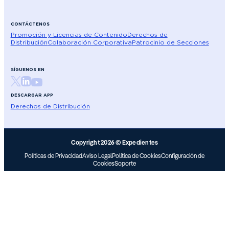
CONTÁCTENOS
Promoción y Licencias de Contenido
Derechos de
Distribución
Colaboración Corporativa
Patrocinio de Secciones
SÍGUENOS EN
DESCARGAR APP
Derechos de Distribución
Copyright 2026 © Expedientes
Políticas de Privacidad
Aviso Legal
Política de Cookies
Configuración de
Cookies
Soporte