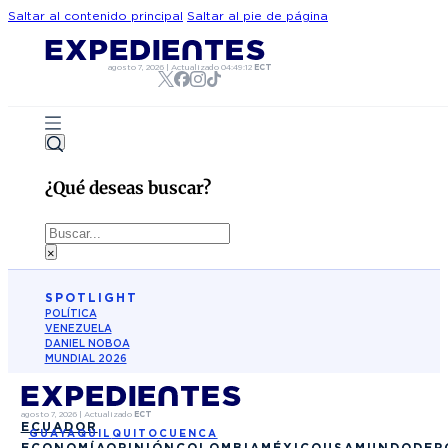
Saltar al contenido principal
Saltar al pie de página
agosto 7, 2026
|
Actualizado
04:49:12
ECT
¿Qué deseas buscar?
Buscar
×
SPOTLIGHT
POLÍTICA
VENEZUELA
DANIEL NOBOA
MUNDIAL 2026
agosto 7, 2026
|
Actualizado
ECT
ECUADOR
GUAYAQUIL
QUITO
CUENCA
ECONOMÍA
OPINIÓN
COLOMBIA
MÉXICO
USA
MUNDO
DEP