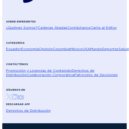
SOBRE EXPEDIENTES
¿Quiénes Somos?
Cadenas Aliadas
Contáctanos
Carta al Editor
CATEGORÍAS
Ecuador
Economía
Opinión
Colombia
México
USA
Mundo
Deportes
Salud
CONTÁCTENOS
Promoción y Licencias de Contenido
Derechos de
Distribución
Colaboración Corporativa
Patrocinio de Secciones
SÍGUENOS EN
DESCARGAR APP
Derechos de Distribución