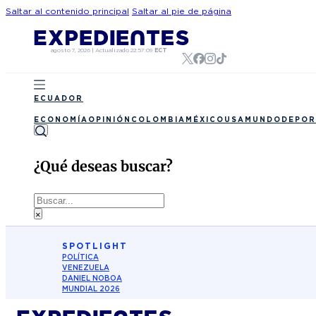
Saltar al contenido principal
Saltar al pie de página
agosto 7, 2026
|
Actualizado
22:57:09
ECT
ECUADOR
ECONOMÍA
OPINIÓN
COLOMBIA
MÉXICO
USA
MUNDO
DEPOR
¿Qué deseas buscar?
Buscar
×
SPOTLIGHT
POLÍTICA
VENEZUELA
DANIEL NOBOA
MUNDIAL 2026