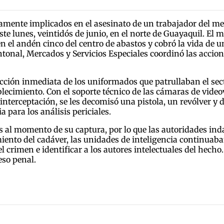
amente implicados en el asesinato de un trabajador del me
te lunes, veintidós de junio, en el norte de Guayaquil. El 
ió en el andén cinco del centro de abastos y cobró la vida d
ntonal, Mercados y Servicios Especiales coordinó las accio
eacción inmediata de los uniformados que patrullaban el se
lecimiento. Con el soporte técnico de las cámaras de videov
erceptación, se les decomisó una pistola, un revólver y d
 para los análisis periciales.
 al momento de su captura, por lo que las autoridades inda
iento del cadáver, las unidades de inteligencia continuaban
el crimen e identificar a los autores intelectuales del hech
eso penal.