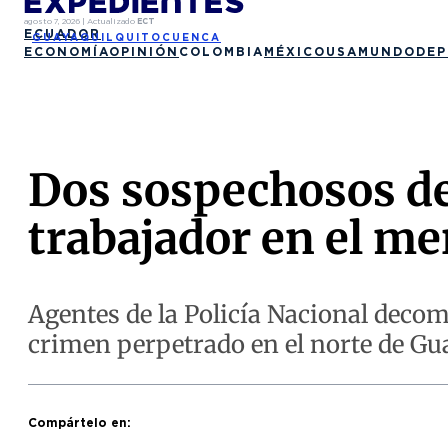
agosto 7, 2026
|
Actualizado
ECT
ECUADOR
GUAYAQUIL
QUITO
CUENCA
ECONOMÍA
OPINIÓN
COLOMBIA
MÉXICO
USA
MUNDO
DEP
Dos sospechosos det
trabajador en el m
Agentes de la Policía Nacional decom
crimen perpetrado en el norte de Gu
Compártelo en: