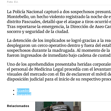
Foto: EU.
La Policía Nacional capturó a dos sospechosos presunt
Montebello, un hecho violento registrado la noche de es
distrito Pascuales, detalló que el ataque a tiros ocurr
Tras reportarse la emergencia, la Dirección de Aseo Ca
socorro y seguridad de la ciudad.
La detención de los implicados se logró gracias a la r
desplegaron un cerco operativo dentro y fuera del estab
sospechosos durante la madrugada. Al momento de la int
fueron ingresados de inmediato bajo cadena de custodia
Uno de los aprehendidos presentaba heridas corporales
el personal de Medicina Legal procedía con el levantam
visuales del mercado con el fin de esclarecer el móvil d
disposición judicial para el inicio de su respectivo proc
Ecuador
Guayaquil
Relacionados