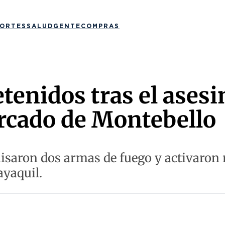
ORTES
SALUD
GENTE
COMPRAS
enidos tras el asesi
ercado de Montebello
isaron dos armas de fuego y activaron r
ayaquil.