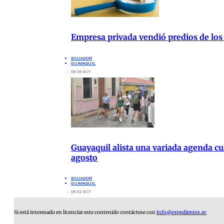
Empresa privada vendió predios de los
ECUADOR
GUAYAQUIL
09:36 ECT
Guayaquil alista una variada agenda cul
agosto
ECUADOR
GUAYAQUIL
09:32 ECT
Si está interesado en licenciar este contenido contáctese con
info@expedientes.ec