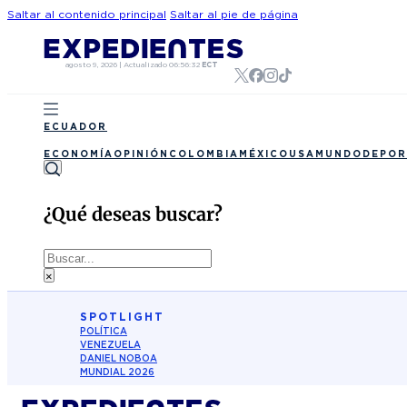
Saltar al contenido principal
Saltar al pie de página
agosto 9, 2026
|
Actualizado
06:56:32
ECT
ECUADOR
ECONOMÍA
OPINIÓN
COLOMBIA
MÉXICO
USA
MUNDO
DEPOR
¿Qué deseas buscar?
Buscar
×
SPOTLIGHT
POLÍTICA
VENEZUELA
DANIEL NOBOA
MUNDIAL 2026