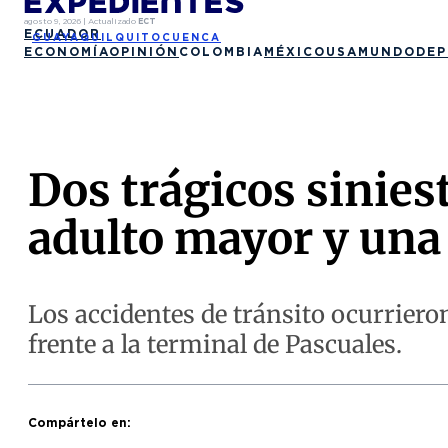
agosto 9, 2026
|
Actualizado
ECT
ECUADOR
GUAYAQUIL
QUITO
CUENCA
ECONOMÍA
OPINIÓN
COLOMBIA
MÉXICO
USA
MUNDO
DEP
Dos trágicos sinies
adulto mayor y una 
Los accidentes de tránsito ocurrier
frente a la terminal de Pascuales.
Compártelo en: