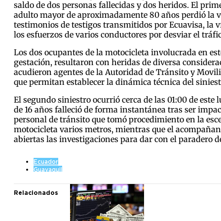
saldo de dos personas fallecidas y dos heridos. El prim
adulto mayor de aproximadamente 80 años perdió la vi
testimonios de testigos transmitidos por Ecuavisa, la 
los esfuerzos de varios conductores por desviar el tráf
Los dos ocupantes de la motocicleta involucrada en es
gestación, resultaron con heridas de diversa considerac
acudieron agentes de la Autoridad de Tránsito y Movilid
que permitan establecer la dinámica técnica del siniest
El segundo siniestro ocurrió cerca de las 01:00 de este 
de 16 años falleció de forma instantánea tras ser impa
personal de tránsito que tomó procedimiento en la esce
motocicleta varios metros, mientras que el acompañant
abiertas las investigaciones para dar con el paradero d
Ecuador
Guayaquil
Relacionados