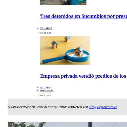
Tres detenidos en Sucumbíos por presu
ECUADOR
09:56 ECT
Empresa privada vendió predios de los
ECUADOR
GUAYAQUIL
09:36 ECT
Si está interesado en licenciar este contenido contáctese con
info@expedientes.ec