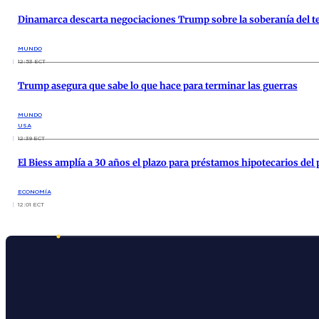
Dinamarca descarta negociaciones Trump sobre la soberanía del te
MUNDO
12:53 ECT
Trump asegura que sabe lo que hace para terminar las guerras
MUNDO
USA
12:39 ECT
El Biess amplía a 30 años el plazo para préstamos hipotecarios del
ECONOMÍA
12:01 ECT