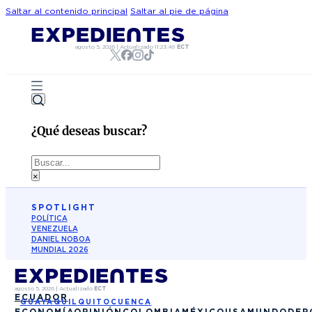
Saltar al contenido principal
Saltar al pie de página
agosto 5, 2026
|
Actualizado
11:23:49
ECT
¿Qué deseas buscar?
Buscar
×
SPOTLIGHT
POLÍTICA
VENEZUELA
DANIEL NOBOA
MUNDIAL 2026
agosto 5, 2026
|
Actualizado
ECT
ECUADOR
GUAYAQUIL
QUITO
CUENCA
ECONOMÍA
OPINIÓN
COLOMBIA
MÉXICO
USA
MUNDO
DEP