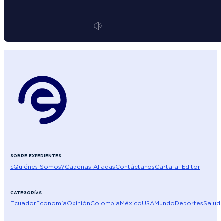
SOBRE EXPEDIENTES
¿Quiénes Somos?
Cadenas Aliadas
Contáctanos
Carta al Editor
CATEGORÍAS
Ecuador
Economía
Opinión
Colombia
México
USA
Mundo
Deportes
Salud