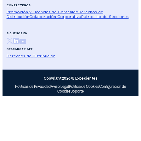
CONTÁCTENOS
Promoción y Licencias de Contenido
Derechos de
Distribución
Colaboración Corporativa
Patrocinio de Secciones
SÍGUENOS EN
DESCARGAR APP
Derechos de Distribución
Copyright 2026 © Expedientes
Políticas de Privacidad
Aviso Legal
Política de Cookies
Configuración de
Cookies
Soporte