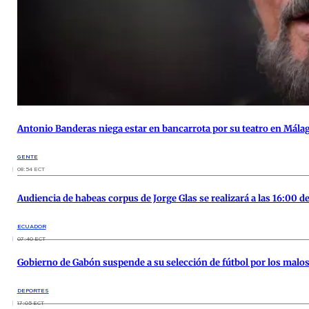
Antonio Banderas niega estar en bancarrota por su teatro en Mála
GENTE
08:54 ECT
Audiencia de habeas corpus de Jorge Glas se realizará a las 16:00 
ECUADOR
07:40 ECT
Gobierno de Gabón suspende a su selección de fútbol por los malo
DEPORTES
17:05 ECT