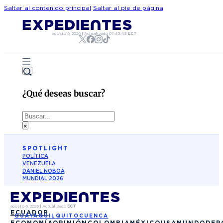
Saltar al contenido principal
Saltar al pie de página
agosto 6, 2026
|
Actualizado
07:43:43
ECT
¿Qué deseas buscar?
Buscar
×
SPOTLIGHT
POLÍTICA
VENEZUELA
DANIEL NOBOA
MUNDIAL 2026
agosto 6, 2026
|
Actualizado
ECT
ECUADOR
GUAYAQUIL
QUITO
CUENCA
ECONOMÍA
OPINIÓN
COLOMBIA
MÉXICO
USA
MUNDO
DEP