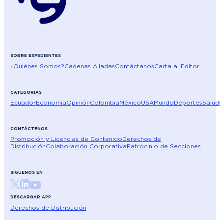
SOBRE EXPEDIENTES
¿Quiénes Somos?
Cadenas Aliadas
Contáctanos
Carta al Editor
CATEGORÍAS
Ecuador
Economía
Opinión
Colombia
México
USA
Mundo
Deportes
Salud
CONTÁCTENOS
Promoción y Licencias de Contenido
Derechos de
Distribución
Colaboración Corporativa
Patrocinio de Secciones
SÍGUENOS EN
DESCARGAR APP
Derechos de Distribución