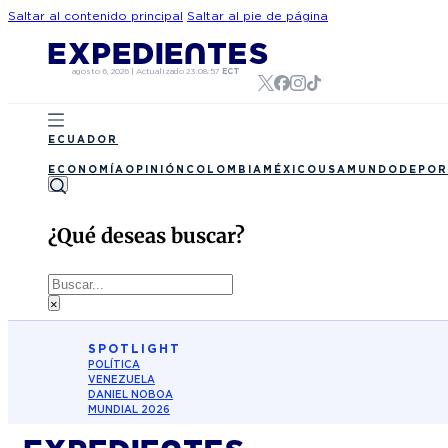
Saltar al contenido principal
Saltar al pie de página
agosto 6, 2026
|
Actualizado
23:08:57
ECT
ECUADOR
ECONOMÍA
OPINIÓN
COLOMBIA
MÉXICO
USA
MUNDO
DEPOR
¿Qué deseas buscar?
Buscar
×
SPOTLIGHT
POLÍTICA
VENEZUELA
DANIEL NOBOA
MUNDIAL 2026