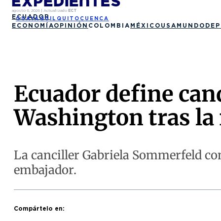
agosto 6, 2026
|
Actualizado
ECT
ECUADOR
GUAYAQUIL
QUITO
CUENCA
ECONOMÍA
OPINIÓN
COLOMBIA
MÉXICO
USA
MUNDO
DEP
Ecuador define can
Washington tras la
La canciller Gabriela Sommerfeld con
embajador.
Compártelo en: