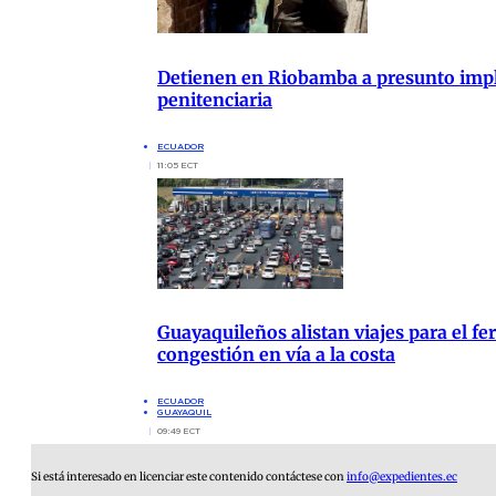
Detienen en Riobamba a presunto impli
penitenciaria
ECUADOR
11:05 ECT
Guayaquileños alistan viajes para el fer
congestión en vía a la costa
ECUADOR
GUAYAQUIL
09:49 ECT
Si está interesado en licenciar este contenido contáctese con
info@expedientes.ec