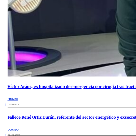
Víctor Aráuz, es hospitalizado de emergencia por cirugía tras frac
MUNDO
17:26 ECT
Fallece René Ortiz Durán, referente del sector energético y exsecre
ECUADOR
07:22 ECT