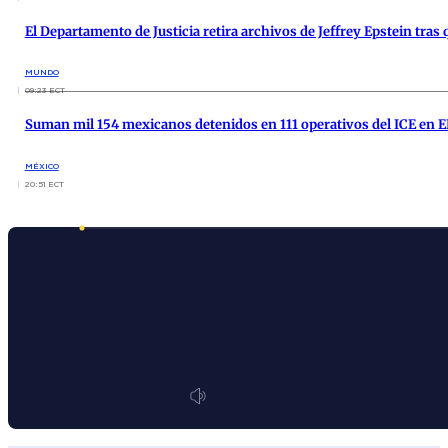
El Departamento de Justicia retira archivos de Jeffrey Epstein tras 
MUNDO
09:23 ECT
Suman mil 154 mexicanos detenidos en 111 operativos del ICE en E
MÉXICO
20:51 ECT