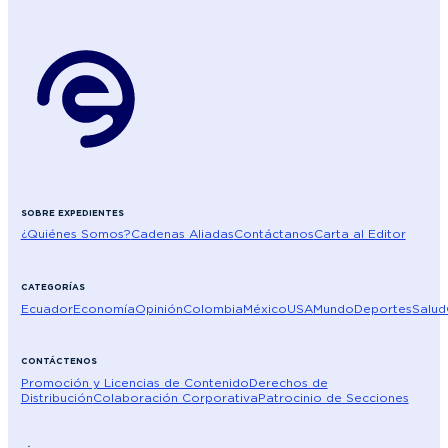
SOBRE EXPEDIENTES
¿Quiénes Somos?
Cadenas Aliadas
Contáctanos
Carta al Editor
CATEGORÍAS
Ecuador
Economía
Opinión
Colombia
México
USA
Mundo
Deportes
Salud
CONTÁCTENOS
Promoción y Licencias de Contenido
Derechos de
Distribución
Colaboración Corporativa
Patrocinio de Secciones