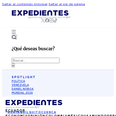
Saltar al contenido principal
Saltar al pie de página
agosto 8, 2026
|
Actualizado
20:17:57
ECT
¿Qué deseas buscar?
Buscar
×
SPOTLIGHT
POLÍTICA
VENEZUELA
DANIEL NOBOA
MUNDIAL 2026
agosto 8, 2026
|
Actualizado
ECT
ECUADOR
GUAYAQUIL
QUITO
CUENCA
ECONOMÍA
OPINIÓN
COLOMBIA
MÉXICO
USA
MUNDO
DEP