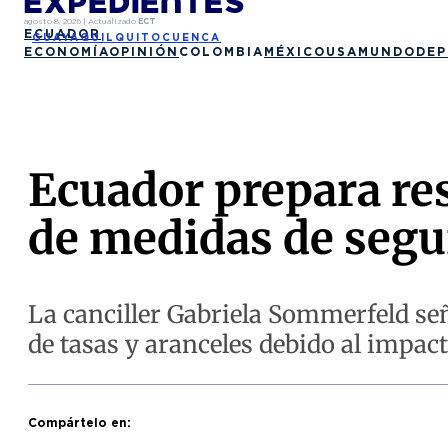
agosto 8, 2026
|
Actualizado
ECT
ECUADOR
GUAYAQUIL
QUITO
CUENCA
ECONOMÍA
OPINIÓN
COLOMBIA
MÉXICO
USA
MUNDO
DEP
Ecuador prepara res
de medidas de segu
La canciller Gabriela Sommerfeld señ
de tasas y aranceles debido al impac
Compártelo en: