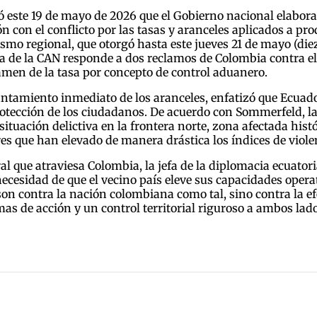
 este 19 de mayo de 2026 que el Gobierno nacional elabora 
con el conflicto por las tasas y aranceles aplicados a pro
nismo regional, que otorgó hasta este jueves 21 de mayo (di
de la CAN responde a dos reclamos de Colombia contra el p
en de la tasa por concepto de control aduanero.
vantamiento inmediato de los aranceles, enfatizó que Ecuado
protección de los ciudadanos. De acuerdo con Sommerfeld, 
ituación delictiva en la frontera norte, zona afectada hist
s que han elevado de manera drástica los índices de viole
ral que atraviesa Colombia, la jefa de la diplomacia ecuatori
necesidad de que el vecino país eleve sus capacidades opera
on contra la nación colombiana como tal, sino contra la ef
mas de acción y un control territorial riguroso a ambos lad