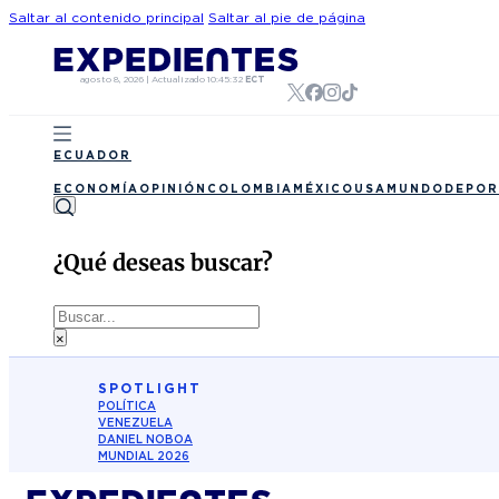
Saltar al contenido principal
Saltar al pie de página
agosto 8, 2026
|
Actualizado
10:45:32
ECT
ECUADOR
ECONOMÍA
OPINIÓN
COLOMBIA
MÉXICO
USA
MUNDO
DEPOR
¿Qué deseas buscar?
Buscar
×
SPOTLIGHT
POLÍTICA
VENEZUELA
DANIEL NOBOA
MUNDIAL 2026