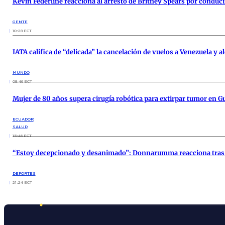
Kevin Federline reacciona al arresto de Britney Spears por conduci
GENTE
10:28 ECT
IATA califica de “delicada” la cancelación de vuelos a Venezuela y a
MUNDO
08:46 ECT
Mujer de 80 años supera cirugía robótica para extirpar tumor en G
ECUADOR
SALUD
15:46 ECT
“Estoy decepcionado y desanimado”: Donnarumma reacciona tras 
DEPORTES
21:24 ECT