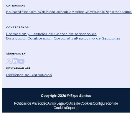
CATEGORÍAS
Ecuador
Economía
Opinión
Colombia
México
USA
Mundo
Deportes
Salud
CONTÁCTENOS
Promoción y Licencias de Contenido
Derechos de
Distribución
Colaboración Corporativa
Patrocinio de Secciones
SÍGUENOS EN
DESCARGAR APP
Derechos de Distribución
Copyright 2026 © Expedientes
Políticas de Privacidad
Aviso Legal
Política de Cookies
Configuración de
Cookies
Soporte