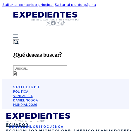
Saltar al contenido principal
Saltar al pie de página
agosto 8, 2026
|
Actualizado
19:50:49
ECT
¿Qué deseas buscar?
Buscar
×
SPOTLIGHT
POLÍTICA
VENEZUELA
DANIEL NOBOA
MUNDIAL 2026
agosto 8, 2026
|
Actualizado
ECT
ECUADOR
GUAYAQUIL
QUITO
CUENCA
ECONOMÍA
OPINIÓN
COLOMBIA
MÉXICO
USA
MUNDO
DEP