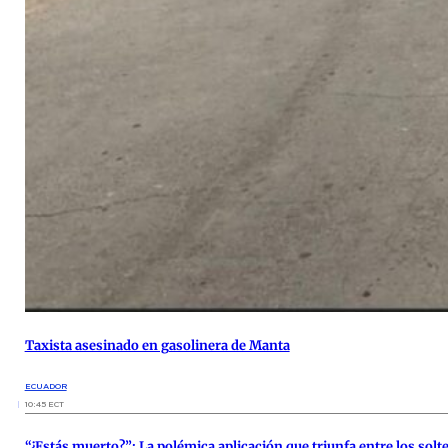
Taxista asesinado en gasolinera de Manta
ECUADOR
10:45 ECT
“¿Estás muerto?”: La polémica aplicación que triunfa entre los solt