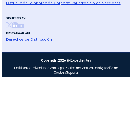
Distribución
Colaboración Corporativa
Patrocinio de Secciones
SÍGUENOS EN
DESCARGAR APP
Derechos de Distribución
Copyright 2026 © Expedientes
Políticas de Privacidad
Aviso Legal
Política de Cookies
Configuración de
Cookies
Soporte