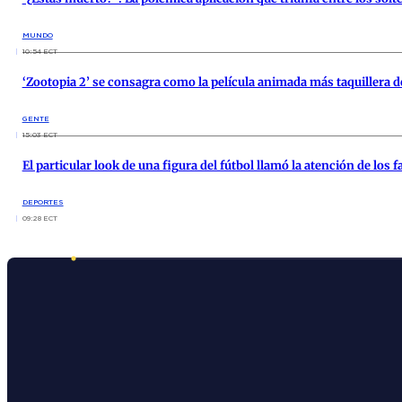
MUNDO
10:54 ECT
‘Zootopia 2’ se consagra como la película animada más taquillera d
GENTE
15:03 ECT
El particular look de una figura del fútbol llamó la atención de los
DEPORTES
09:28 ECT