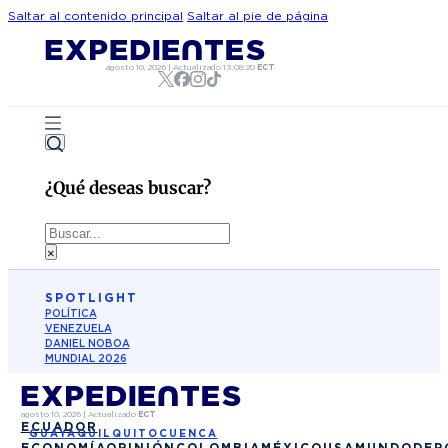
Saltar al contenido principal
Saltar al pie de página
agosto 10, 2026
|
Actualizado
13:08:20
ECT
¿Qué deseas buscar?
Buscar
×
SPOTLIGHT
POLÍTICA
VENEZUELA
DANIEL NOBOA
MUNDIAL 2026
agosto 10, 2026
|
Actualizado
ECT
ECUADOR
GUAYAQUIL
QUITO
CUENCA
ECONOMÍA
OPINIÓN
COLOMBIA
MÉXICO
USA
MUNDO
DEP