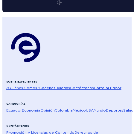
SOBRE EXPEDIENTES
¿Quiénes Somos?
Cadenas Aliadas
Contáctanos
Carta al Editor
CATEGORÍAS
Ecuador
Economía
Opinión
Colombia
México
USA
Mundo
Deportes
Salud
CONTÁCTENOS
Promoción y Licencias de Contenido
Derechos de