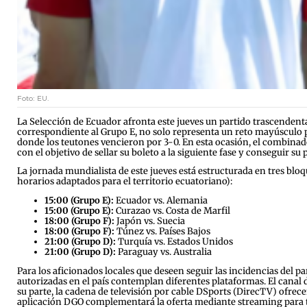
Foto: EU.
La Selección de Ecuador afronta este jueves un partido trascendent
correspondiente al Grupo E, no solo representa un reto mayúsculo pa
donde los teutones vencieron por 3-0. En esta ocasión, el combinado
con el objetivo de sellar su boleto a la siguiente fase y conseguir su
La jornada mundialista de este jueves está estructurada en tres bloqu
horarios adaptados para el territorio ecuatoriano):
15:00 (Grupo E):
Ecuador vs. Alemania
15:00 (Grupo E):
Curazao vs. Costa de Marfil
18:00 (Grupo F):
Japón vs. Suecia
18:00 (Grupo F):
Túnez vs. Países Bajos
21:00 (Grupo D):
Turquía vs. Estados Unidos
21:00 (Grupo D):
Paraguay vs. Australia
Para los aficionados locales que deseen seguir las incidencias del pa
autorizadas en el país contemplan diferentes plataformas. El canal 
su parte, la cadena de televisión por cable DSports (DirecTV) ofrecer
aplicación DGO complementará la oferta mediante streaming para te