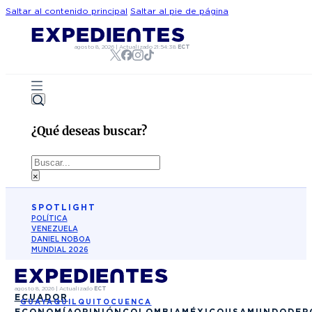
Saltar al contenido principal
Saltar al pie de página
agosto 8, 2026
|
Actualizado
21:54:38
ECT
¿Qué deseas buscar?
Buscar
×
SPOTLIGHT
POLÍTICA
VENEZUELA
DANIEL NOBOA
MUNDIAL 2026
agosto 8, 2026
|
Actualizado
ECT
ECUADOR
GUAYAQUIL
QUITO
CUENCA
ECONOMÍA
OPINIÓN
COLOMBIA
MÉXICO
USA
MUNDO
DEP