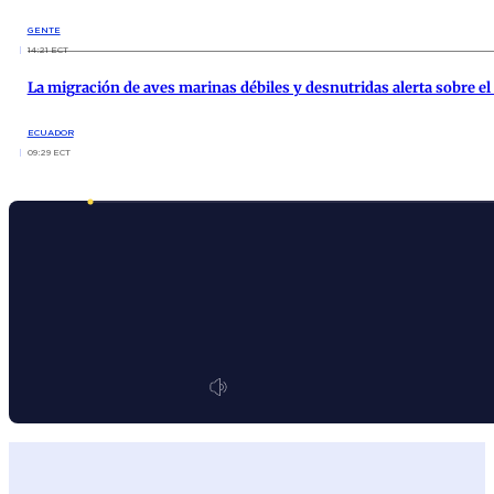
GENTE
14:21 ECT
La migración de aves marinas débiles y desnutridas alerta sobre e
ECUADOR
09:29 ECT