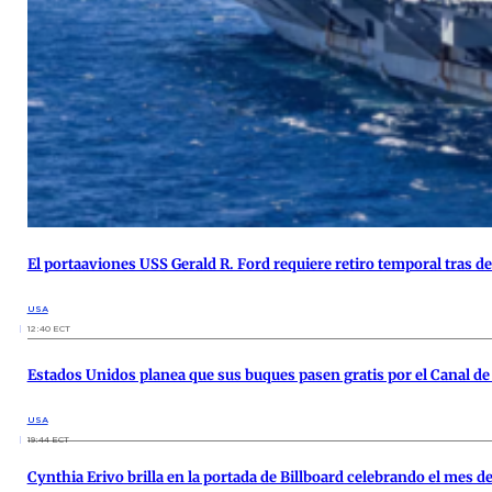
El portaaviones USS Gerald R. Ford requiere retiro temporal tras 
USA
12:40 ECT
Estados Unidos planea que sus buques pasen gratis por el Canal d
USA
19:44 ECT
Cynthia Erivo brilla en la portada de Billboard celebrando el mes d