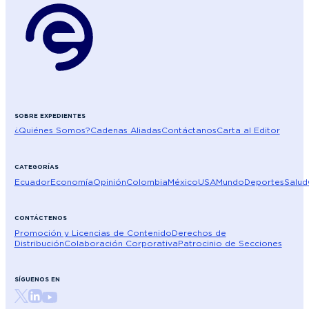
SOBRE EXPEDIENTES
¿Quiénes Somos?
Cadenas Aliadas
Contáctanos
Carta al Editor
CATEGORÍAS
Ecuador
Economía
Opinión
Colombia
México
USA
Mundo
Deportes
Salud
CONTÁCTENOS
Promoción y Licencias de Contenido
Derechos de
Distribución
Colaboración Corporativa
Patrocinio de Secciones
SÍGUENOS EN