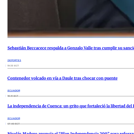
Sebastián Beccacece respalda a Gonzalo Valle tras cumplir su sanc
DEPORTES
19:33 ECT
Contenedor volcado en vía a Daule tras chocar con puente
ECUADOR
18:41 ECT
La independencia de Cuenca: un grito que fortaleció la libertad del
ECUADOR
07:00 ECT
Nicolás Maduro anuncia el “Plan Independencia 200” para reforzar