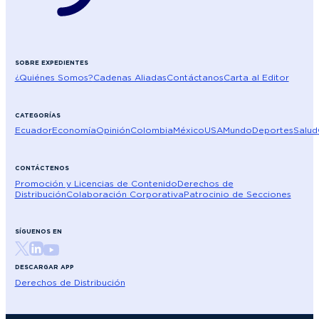
SOBRE EXPEDIENTES
¿Quiénes Somos?
Cadenas Aliadas
Contáctanos
Carta al Editor
CATEGORÍAS
Ecuador
Economía
Opinión
Colombia
México
USA
Mundo
Deportes
Salud
CONTÁCTENOS
Promoción y Licencias de Contenido
Derechos de
Distribución
Colaboración Corporativa
Patrocinio de Secciones
SÍGUENOS EN
DESCARGAR APP
Derechos de Distribución