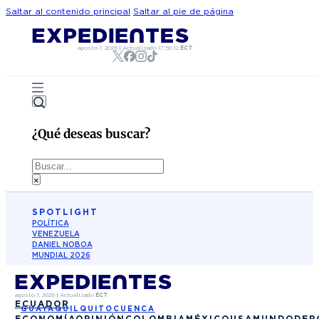
Saltar al contenido principal
Saltar al pie de página
agosto 7, 2026
|
Actualizado
17:59:12
ECT
¿Qué deseas buscar?
Buscar
×
SPOTLIGHT
POLÍTICA
VENEZUELA
DANIEL NOBOA
MUNDIAL 2026
agosto 7, 2026
|
Actualizado
ECT
ECUADOR
GUAYAQUIL
QUITO
CUENCA
ECONOMÍA
OPINIÓN
COLOMBIA
MÉXICO
USA
MUNDO
DEP