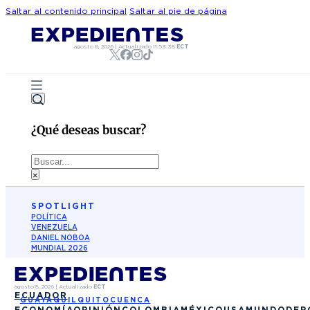
Saltar al contenido principal
Saltar al pie de página
agosto 8, 2026
|
Actualizado
11:53:38
ECT
¿Qué deseas buscar?
Buscar
×
SPOTLIGHT
POLÍTICA
VENEZUELA
DANIEL NOBOA
MUNDIAL 2026
agosto 8, 2026
|
Actualizado
ECT
ECUADOR
GUAYAQUIL
QUITO
CUENCA
ECONOMÍA
OPINIÓN
COLOMBIA
MÉXICO
USA
MUNDO
DEP