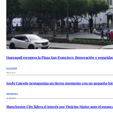
Guayaquil recupera la Plaza San Francisco: Renovación y segurida
ECUADOR
08:10 ECT
Jordy Caicedo protagoniza un tierno momento con un pequeño hinc
DEPORTES
17:20 ECT
Manchester City lidera el interés por Vinícius Júnior ante el esta