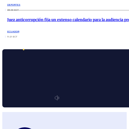
DEPORTES
09:43 ECT
Juez anticorrupción fija un extenso calendario para la audiencia pre
ECUADOR
11:21 ECT