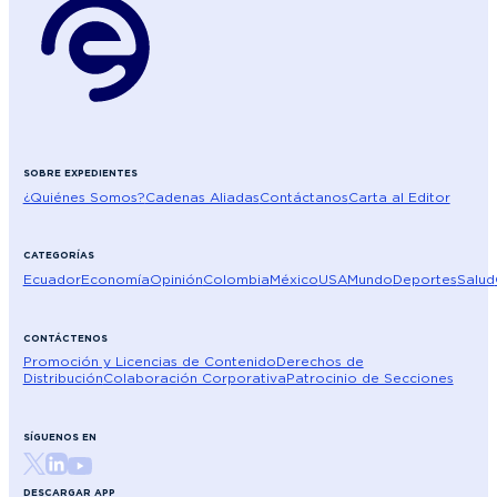
SOBRE EXPEDIENTES
¿Quiénes Somos?
Cadenas Aliadas
Contáctanos
Carta al Editor
CATEGORÍAS
Ecuador
Economía
Opinión
Colombia
México
USA
Mundo
Deportes
Salud
CONTÁCTENOS
Promoción y Licencias de Contenido
Derechos de
Distribución
Colaboración Corporativa
Patrocinio de Secciones
SÍGUENOS EN
DESCARGAR APP