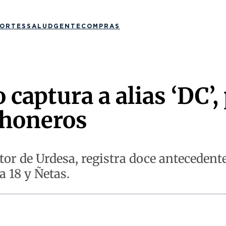
ORTES
SALUD
GENTE
COMPRAS
 captura a alias ‘DC’
Choneros
tor de Urdesa, registra doce anteceden
a 18 y Ñetas.