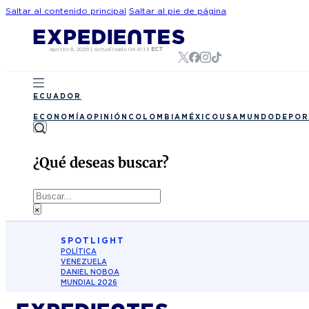
Saltar al contenido principal
Saltar al pie de página
agosto 8, 2026
|
Actualizado
04:41:13
ECT
ECUADOR
ECONOMÍA
OPINIÓN
COLOMBIA
MÉXICO
USA
MUNDO
DEPOR
¿Qué deseas buscar?
Buscar
×
SPOTLIGHT
POLÍTICA
VENEZUELA
DANIEL NOBOA
MUNDIAL 2026