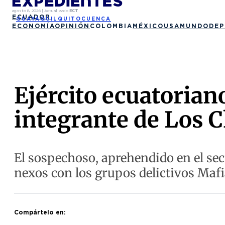
agosto 8, 2026
|
Actualizado
ECT
ECUADOR
GUAYAQUIL
QUITO
CUENCA
ECONOMÍA
OPINIÓN
COLOMBIA
MÉXICO
USA
MUNDO
DEP
Ejército ecuatoriano
integrante de Los 
El sospechoso, aprehendido en el sec
nexos con los grupos delictivos Mafi
Compártelo en: