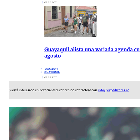
09:36 ECT
Guayaquil alista una variada agenda cul
agosto
ECUADOR
GUAYAQUIL
09:32 ECT
Si está interesado en licenciar este contenido contáctese con
info@expedientes.ec