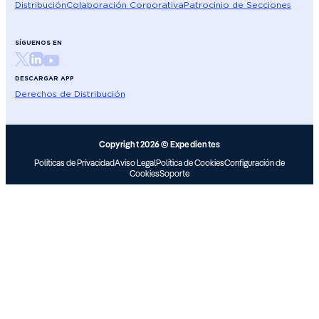
Distribución
Colaboración Corporativa
Patrocinio de Secciones
SÍGUENOS EN
DESCARGAR APP
Derechos de Distribución
Copyright 2026 © Expedientes
Políticas de Privacidad
Aviso Legal
Política de Cookies
Configuración de
Cookies
Soporte