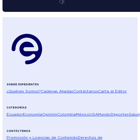
SOBRE EXPEDIENTES
¿Quiénes Somos?
Cadenas Aliadas
Contáctanos
Carta al Editor
CATEGORÍAS
Ecuador
Economía
Opinión
Colombia
México
USA
Mundo
Deportes
Salud
CONTÁCTENOS
Promoción y Licencias de Contenido
Derechos de