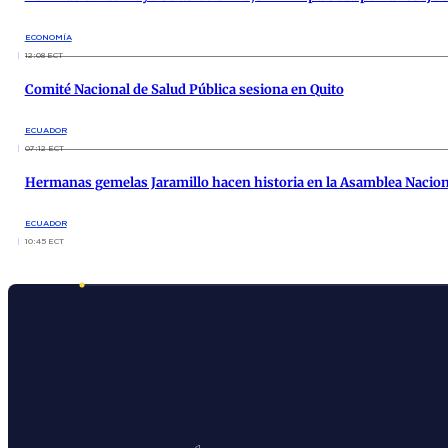
ECONOMÍA
12:08 ECT
Comité Nacional de Salud Pública sesiona en Quito
ECUADOR
07:12 ECT
Hermanas gemelas Jaramillo hacen historia en la Asamblea Nacion
ECUADOR
10:45 ECT