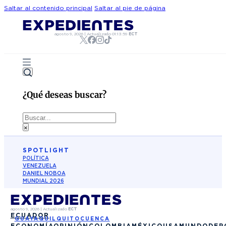
Saltar al contenido principal
Saltar al pie de página
agosto 9, 2026
|
Actualizado
01:13:59
ECT
¿Qué deseas buscar?
Buscar
×
SPOTLIGHT
POLÍTICA
VENEZUELA
DANIEL NOBOA
MUNDIAL 2026
agosto 9, 2026
|
Actualizado
ECT
ECUADOR
GUAYAQUIL
QUITO
CUENCA
ECONOMÍA
OPINIÓN
COLOMBIA
MÉXICO
USA
MUNDO
DEP