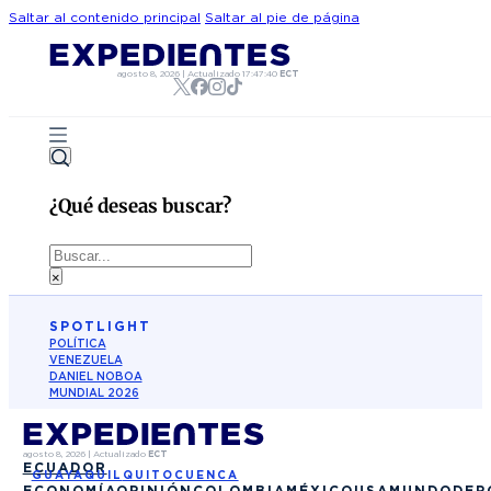
Saltar al contenido principal
Saltar al pie de página
agosto 8, 2026
|
Actualizado
17:47:40
ECT
¿Qué deseas buscar?
Buscar
×
SPOTLIGHT
POLÍTICA
VENEZUELA
DANIEL NOBOA
MUNDIAL 2026
agosto 8, 2026
|
Actualizado
ECT
ECUADOR
GUAYAQUIL
QUITO
CUENCA
ECONOMÍA
OPINIÓN
COLOMBIA
MÉXICO
USA
MUNDO
DEP