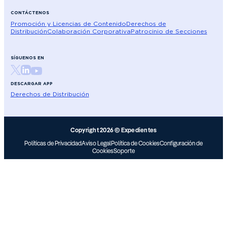
CONTÁCTENOS
Promoción y Licencias de Contenido
Derechos de
Distribución
Colaboración Corporativa
Patrocinio de Secciones
SÍGUENOS EN
DESCARGAR APP
Derechos de Distribución
Copyright 2026 © Expedientes
Políticas de Privacidad
Aviso Legal
Política de Cookies
Configuración de
Cookies
Soporte