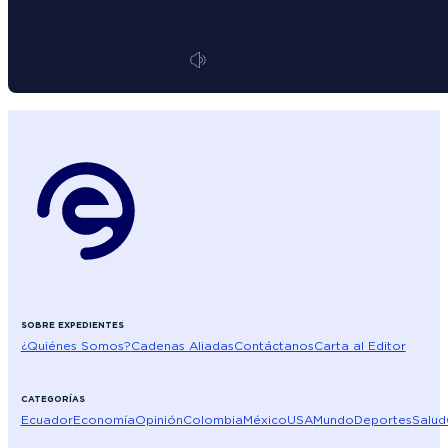
SOBRE EXPEDIENTES
¿Quiénes Somos?
Cadenas Aliadas
Contáctanos
Carta al Editor
CATEGORÍAS
Ecuador
Economía
Opinión
Colombia
México
USA
Mundo
Deportes
Salud