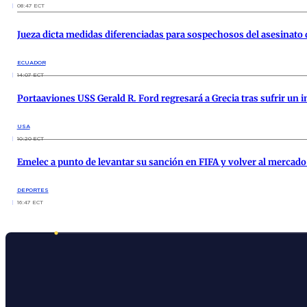
08:47 ECT
Jueza dicta medidas diferenciadas para sospechosos del asesinato 
ECUADOR
14:07 ECT
Portaaviones USS Gerald R. Ford regresará a Grecia tras sufrir un 
USA
10:20 ECT
Emelec a punto de levantar su sanción en FIFA y volver al mercado
DEPORTES
16:47 ECT