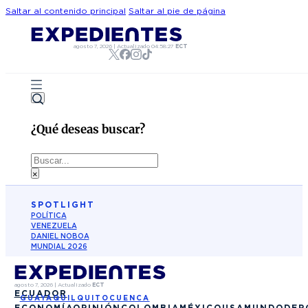
Saltar al contenido principal
Saltar al pie de página
agosto 7, 2026
|
Actualizado
04:58:27
ECT
¿Qué deseas buscar?
Buscar
×
SPOTLIGHT
POLÍTICA
VENEZUELA
DANIEL NOBOA
MUNDIAL 2026
agosto 7, 2026
|
Actualizado
ECT
ECUADOR
GUAYAQUIL
QUITO
CUENCA
ECONOMÍA
OPINIÓN
COLOMBIA
MÉXICO
USA
MUNDO
DEP