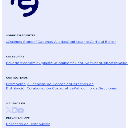
SOBRE EXPEDIENTES
¿Quiénes Somos?
Cadenas Aliadas
Contáctanos
Carta al Editor
CATEGORÍAS
Ecuador
Economía
Opinión
Colombia
México
USA
Mundo
Deportes
Salud
CONTÁCTENOS
Promoción y Licencias de Contenido
Derechos de
Distribución
Colaboración Corporativa
Patrocinio de Secciones
SÍGUENOS EN
DESCARGAR APP
Derechos de Distribución