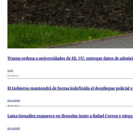
Trump ordena a universidades de EE. UU. entregar datos de admisi
USA
20:16 ECT
El Gobierno mantendrá de forma indefinida el despliegue policial y 
ECUADOR
09:37 ECT
Luisa González reaparece en Bruselas junto a Rafael Correa y nie
ECUADOR