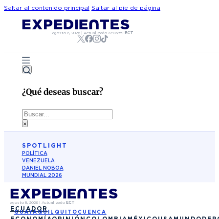
Saltar al contenido principal
Saltar al pie de página
agosto 8, 2026
|
Actualizado
22:06:59
ECT
¿Qué deseas buscar?
Buscar
×
SPOTLIGHT
POLÍTICA
VENEZUELA
DANIEL NOBOA
MUNDIAL 2026
agosto 8, 2026
|
Actualizado
ECT
ECUADOR
GUAYAQUIL
QUITO
CUENCA
ECONOMÍA
OPINIÓN
COLOMBIA
MÉXICO
USA
MUNDO
DEP