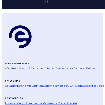
SOBRE EXPEDIENTES
¿Quiénes Somos?
Cadenas Aliadas
Contáctanos
Carta al Editor
CATEGORÍAS
Ecuador
Economía
Opinión
Colombia
México
USA
Mundo
Deportes
Salud
CONTÁCTENOS
Promoción y Licencias de Contenido
Derechos de