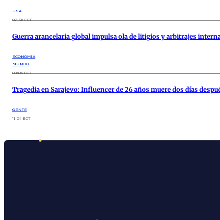
USA
07:36 ECT
Guerra arancelaria global impulsa ola de litigios y arbitrajes intern
ECONOMÍA
MUNDO
09:06 ECT
Tragedia en Sarajevo: Influencer de 26 años muere dos días despu
GENTE
11:04 ECT