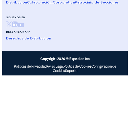
Distribución
Colaboración Corporativa
Patrocinio de Secciones
SÍGUENOS EN
DESCARGAR APP
Derechos de Distribución
Copyright 2026 © Expedientes
Políticas de Privacidad
Aviso Legal
Política de Cookies
Configuración de
Cookies
Soporte