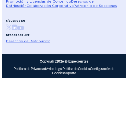
Promoción y Licencias de Contenido
Derechos de
Distribución
Colaboración Corporativa
Patrocinio de Secciones
SÍGUENOS EN
DESCARGAR APP
Derechos de Distribución
Copyright 2026 © Expedientes
Políticas de Privacidad
Aviso Legal
Política de Cookies
Configuración de
Cookies
Soporte