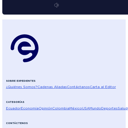
SOBRE EXPEDIENTES
¿Quiénes Somos?
Cadenas Aliadas
Contáctanos
Carta al Editor
CATEGORÍAS
Ecuador
Economía
Opinión
Colombia
México
USA
Mundo
Deportes
Salud
CONTÁCTENOS