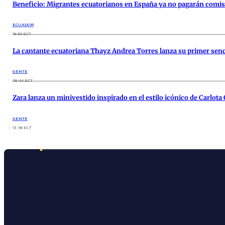
Beneficio: Migrantes ecuatorianos en España ya no pagarán comis
ECUADOR
18:39 ECT
La cantante ecuatoriana Thayz Andrea Torres lanza su primer senci
GENTE
08:44 ECT
Zara lanza un minivestido inspirado en el estilo icónico de Carlota
GENTE
13:58 ECT