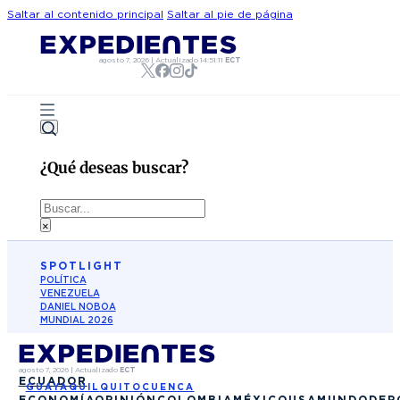
Saltar al contenido principal
Saltar al pie de página
agosto 7, 2026
|
Actualizado
14:51:11
ECT
¿Qué deseas buscar?
Buscar
×
SPOTLIGHT
POLÍTICA
VENEZUELA
DANIEL NOBOA
MUNDIAL 2026
agosto 7, 2026
|
Actualizado
ECT
ECUADOR
GUAYAQUIL
QUITO
CUENCA
ECONOMÍA
OPINIÓN
COLOMBIA
MÉXICO
USA
MUNDO
DEP