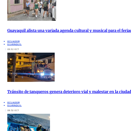
Guayaquil alista una variada agenda cultural y musical para el feria
ECUADOR
GUAYAQUIL
09:32 ECT
Tránsito de tanqueros genera deterioro vial y malestar en la ciud
ECUADOR
GUAYAQUIL
08:52 ECT