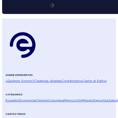
SOBRE EXPEDIENTES
¿Quiénes Somos?
Cadenas Aliadas
Contáctanos
Carta al Editor
CATEGORÍAS
Ecuador
Economía
Opinión
Colombia
México
USA
Mundo
Deportes
Salud
CONTÁCTENOS