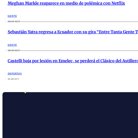
Meghan Markle reaparece en medio de polémica con Netflix
GENTE
09:07 ECT
Sebastián Yatra regresa a Ecuador con su gira “Entre Tanta Gente 
GENTE
09:30 ECT
Castelli baja por lesión en Emelec, se perderá el Clásico del Astiller
DEPORTES
16:49 ECT