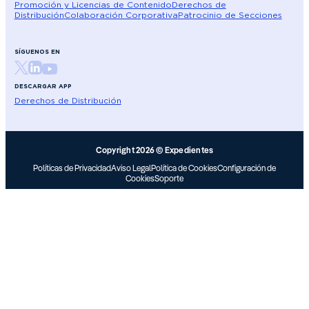
Promoción y Licencias de Contenido
Derechos de
Distribución
Colaboración Corporativa
Patrocinio de Secciones
SÍGUENOS EN
DESCARGAR APP
Derechos de Distribución
Copyright 2026 © Expedientes
Políticas de Privacidad
Aviso Legal
Política de Cookies
Configuración de
Cookies
Soporte