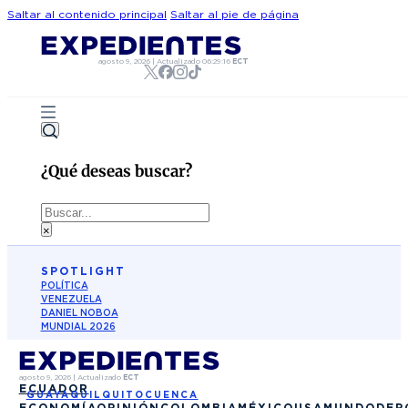
Saltar al contenido principal
Saltar al pie de página
agosto 9, 2026
|
Actualizado
06:29:16
ECT
¿Qué deseas buscar?
Buscar
×
SPOTLIGHT
POLÍTICA
VENEZUELA
DANIEL NOBOA
MUNDIAL 2026
agosto 9, 2026
|
Actualizado
ECT
ECUADOR
GUAYAQUIL
QUITO
CUENCA
ECONOMÍA
OPINIÓN
COLOMBIA
MÉXICO
USA
MUNDO
DEP